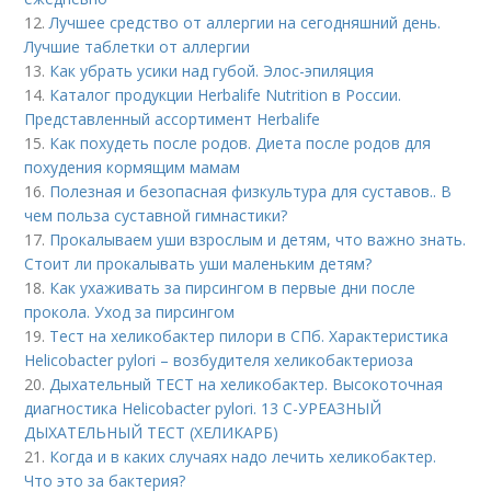
12.
Лучшее средство от аллергии на сегодняшний день.
Лучшие таблетки от аллергии
13.
Как убрать усики над губой. Элос-эпиляция
14.
Каталог продукции Herbalife Nutrition в России.
Представленный ассортимент Herbalife
15.
Как похудеть после родов. Диета после родов для
похудения кормящим мамам
16.
Полезная и безопасная физкультура для суставов.. В
чем польза суставной гимнастики?
17.
Прокалываем уши взрослым и детям, что важно знать.
Стоит ли прокалывать уши маленьким детям?
18.
Как ухаживать за пирсингом в первые дни после
прокола. Уход за пирсингом
19.
Тест на хеликобактер пилори в СПб. Характеристика
Helicobacter pylori – возбудителя хеликобактериоза
20.
Дыхательный ТЕСТ на хеликобактер. Высокоточная
диагностика Helicobacter pylori. 13 C-УРЕАЗНЫЙ
ДЫХАТЕЛЬНЫЙ ТЕСТ (ХЕЛИКАРБ)
21.
Когда и в каких случаях надо лечить хеликобактер.
Что это за бактерия?