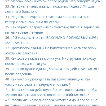
32.
Массаж сухой щеткой после родов. Что говорит наука
33.
Лечебная гимнастика для пожилых людей. ЛФК для
лежачего больного
34.
Рецепты похудения с семенами льна. Зачем пить
кефир с семенами льна по утрам?
35.
Как убрать возрастные пигментные пятна. Старческие
пятна на лице: лечение
36.
LPG массаж, что это. ВАКУУМНО-РОЛИКОВЫЙ (LPG)
МАССАЖ ТЕЛА
37.
Противопоказания к ботулотоксину в косметологии.
Механизм действия
38.
Как долго заживает мочка уха. Инструкция по уходу
после прокола мочки уха
39.
Сколько нужно единиц ботокса. Как действует Ботокс
после введения?
40.
Как часто нужно делать лазерную эпиляцию. Как
часто надо делать лазерную эпиляцию?
41.
Через сколько действует ботокс после укола на лбу.
Можно ли пить алкоголь после инъекций Ботокса?
42.
Расслабление подбородка ботоксом до и после. Она
не только отвечает во всех смыслах за внешний вид шеи,