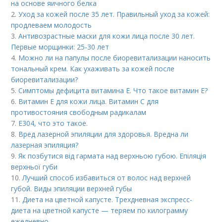
на основе яичного белка
2.
Уход за кожей после 35 лет. Правильный уход за кожей:
продлеваем молодость
3.
Антивозрастные маски для кожи лица после 30 лет.
Первые морщинки: 25-30 лет
4.
Можно ли на папулы после биоревитализации наносить
тональный крем. Как ухаживать за кожей после
биоревитализации?
5.
Симптомы дефицита витамина E. Что такое витамин Е?
6.
Витамин Е для кожи лица. Витамин С для
противостояния свободным радикалам
7.
Е304, что это такое.
8.
Вред лазерной эпиляции для здоровья. Вредна ли
лазерная эпиляция?
9.
Як позбутися від гармата над верхньою губою. Епіляція
верхньої губи
10.
Лучший способ избавиться от волос над верхней
губой. Виды эпиляции верхней губы
11.
Диета на цветной капусте. Трехдневная экспресс-
диета на цветной капусте — теряем по килограмму
ежедневно