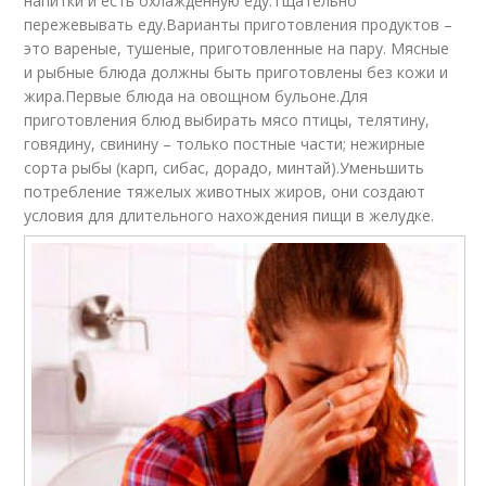
напитки и есть охлажденную еду.Тщательно
пережевывать еду.Варианты приготовления продуктов –
это вареные, тушеные, приготовленные на пару. Мясные
и рыбные блюда должны быть приготовлены без кожи и
жира.Первые блюда на овощном бульоне.Для
приготовления блюд выбирать мясо птицы, телятину,
говядину, свинину – только постные части; нежирные
сорта рыбы (карп, сибас, дорадо, минтай).Уменьшить
потребление тяжелых животных жиров, они создают
условия для длительного нахождения пищи в желудке.