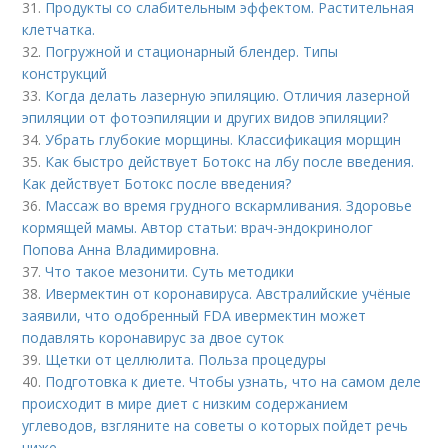
31.
Продукты со слабительным эффектом. Растительная
клетчатка.
32.
Погружной и стационарный блендер. Типы
конструкций
33.
Когда делать лазерную эпиляцию. Отличия лазерной
эпиляции от фотоэпиляции и других видов эпиляции?
34.
Убрать глубокие морщины. Классификация морщин
35.
Как быстро действует Ботокс на лбу после введения.
Как действует Ботокс после введения?
36.
Массаж во время грудного вскармливания. Здоровье
кормящей мамы. Автор статьи: врач-эндокринолог
Попова Анна Владимировна.
37.
Что такое мезонити. Суть методики
38.
Ивермектин от коронавируса. Австралийские учёные
заявили, что одобренный FDA ивермектин может
подавлять коронавирус за двое суток
39.
Щетки от целлюлита. Польза процедуры
40.
Подготовка к диете. Чтобы узнать, что на самом деле
происходит в мире диет с низким содержанием
углеводов, взгляните на советы о которых пойдет речь
ниже.