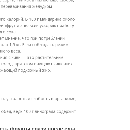
о переваривания желудком
го калорий. В 100 г мандарина около
Грейпфрут и апельсин ускоряют работу
го сока.
ует мнение, что при потреблении
оло 1,5 кг. Если соблюдать режим
него веса.
дения с киви — это растительные
т голод, при этом очищают кишечник
тожающий подкожный жир.
ть усталость и слабость в организме,
 обед, ведь 100 г винограда содержит
сть фрукты сразу после еды