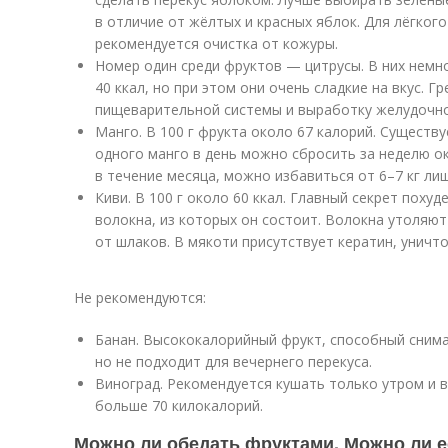
в отличие от жёлтых и красных яблок. Для лёгког
рекомендуется очистка от кожуры.
Номер один среди фруктов — цитрусы. В них немно
40 ккал, но при этом они очень сладкие на вкус. 
пищеварительной системы и выработку желудочно
Манго. В 100 г фрукта около 67 калорий. Существ
одного манго в день можно сбросить за неделю ок
в течение месяца, можно избавиться от 6–7 кг лиш
Киви. В 100 г около 60 ккал. Главный секрет поху
волокна, из которых он состоит. Волокна утоляю
от шлаков. В мякоти присутствует кератин, унич
Не рекомендуются:
Банан. Высококалорийный фрукт, способный снима
но не подходит для вечернего перекуса.
Виноград. Рекомендуется кушать только утром и в
больше 70 килокалорий.
Можно ли обедать фруктами. Можно ли е