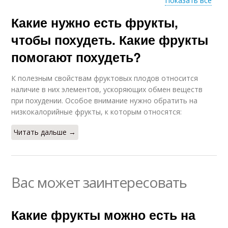
Показать все
Какие нужно есть фрукты,
Фрукты для
Процессы для
похудения
похудения
чтобы похудеть. Какие фрукты
помогают похудеть?
К полезным свойствам фруктовых плодов относится
Быстрое похудение
наличие в них элементов, ускоряющих обмен веществ
при похудении. Особое внимание нужно обратить на
низкокалорийные фрукты, к которым относятся:
Читать дальше →
Вас может заинтересовать
Какие фрукты можно есть на