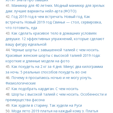
41.
Маникюр для 40 летних. Модный маникюр для зрелых
дам: лучшие варианты нейл-арта (ФОТО)
42.
Год 2019 год в чем встречать Новый год. Как
встречать Новый 2019 год Свиньи — стол, сервировка,
что готовить, еда
43.
Как сделать красивое тело в домашних условиях
девушке. 12 эффективных упражнений, которые сделают
вашу фигуру идеальной
44.
Черные шорты с завышенной талией с чем носить.
Красивые женские шорты с высокой талией 2019 года:
короткие и длинные модели на фото
45.
Как похудеть на 2 кг за 4 дня. Минус два килограмма
за ночь: 5 реальных способов похудеть во сне
46.
Почему я просыпаюсь ночью и не могу уснуть.
Физиологические
47.
Как подобрать кардиган. С чем носить
48.
Шорты с высокой талией с чем носить. Особенности и
преимущества фасона
49.
Как худели в старину. Так худели на Руси
50.
Мода лето 2019 платья на каждый кому з. Платья