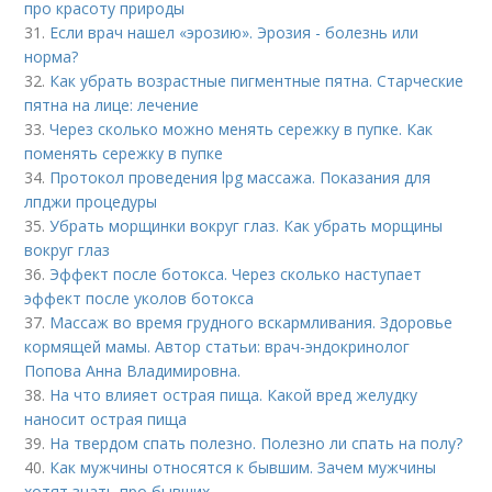
про красоту природы
31.
Если врач нашел «эрозию». Эрозия - болезнь или
норма?
32.
Как убрать возрастные пигментные пятна. Старческие
пятна на лице: лечение
33.
Через сколько можно менять сережку в пупке. Как
поменять сережку в пупке
34.
Протокол проведения lpg массажа. Показания для
лпджи процедуры
35.
Убрать морщинки вокруг глаз. Как убрать морщины
вокруг глаз
36.
Эффект после ботокса. Через сколько наступает
эффект после уколов ботокса
37.
Массаж во время грудного вскармливания. Здоровье
кормящей мамы. Автор статьи: врач-эндокринолог
Попова Анна Владимировна.
38.
На что влияет острая пища. Какой вред желудку
наносит острая пища
39.
На твердом спать полезно. Полезно ли спать на полу?
40.
Как мужчины относятся к бывшим. Зачем мужчины
хотят знать про бывших