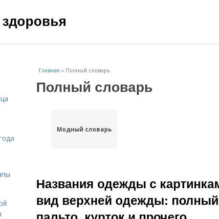
 здоровья
Главная
»
Полный словарь
Полный словарь
ица
Модный словарь
года
апы
Названия одежды с картинкам
вид верхней одежды: полный
ой
пальто, курток и прочего
я