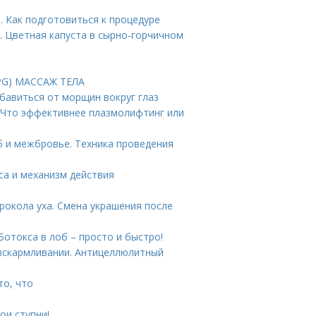
 Как подготовиться к процедуре
. Цветная капуста в сырно-горчичном
PG) МАССАЖ ТЕЛА
бавиться от морщин вокруг глаз
 Что эффективнее плазмолифтинг или
б и межбровье. Техника проведения
са и механизм действия
рокола уха. Смена украшения после
Ботокса в лоб – просто и быстро!
вскармливании. Антицеллюлитный
то, что
ои ступни!