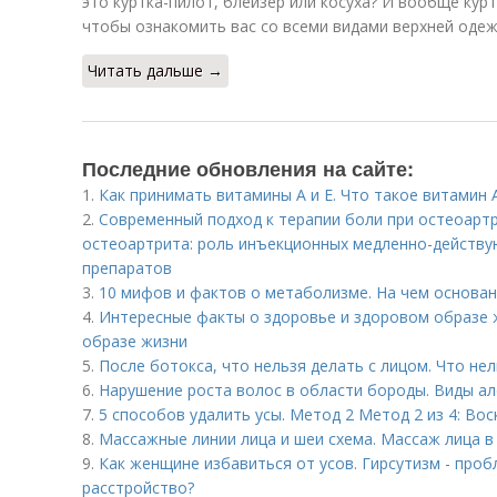
это куртка-пилот, блейзер или косуха? И вообще куртк
чтобы ознакомить вас со всеми видами верхней оде
Читать дальше →
Последние обновления на сайте:
1.
Как принимать витамины А и Е. Что такое витамин 
2.
Современный подход к терапии боли при остеоарт
остеоартрита: роль инъекционных медленно-дейст
препаратов
3.
10 мифов и фактов о метаболизме. На чем основа
4.
Интересные факты о здоровье и здоровом образе 
образе жизни
5.
После ботокса, что нельзя делать с лицом. Что не
6.
Нарушение роста волос в области бороды. Виды а
7.
5 способов удалить усы. Метод 2 Метод 2 из 4: Во
8.
Массажные линии лица и шеи схема. Массаж лица в
9.
Как женщине избавиться от усов. Гирсутизм - про
расстройство?