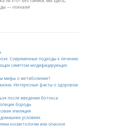
а ли это? Без паники, мы здесь,
жды — поехали!
А
розе. Современные подходы к лечению
вующих симптом-модифицирующих
ны мифы о метаболизме?
жизни. Интересные факты о здоровом
льзя после введения ботокса
лопеции бороды
сковая эпиляция
 домашних условиях
блема косметологии или опасное