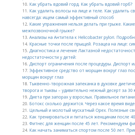
10.
Как убрать вдовий горд. Как убрать вдовий горб?
11.
Как удалить волосы на лице и теле. Как удалить с
навсегда: ищем самый эффективный способ
12.
Какие упражнения нельзя делать при грыже. Каки
межпозвоночной грыже?
13.
Анализы на Антитела к Helicobacter pylori. Подро
14.
Красные точки после прыщей. Розацеа на лице: с
15.
Диагностика и лечение Лактазной недостаточност
недостаточности у детей:
16.
Диспорт ограничения после процедуры. Диспорт ил
17.
Эффективное средство от морщин вокруг глаз пос
морщин вокруг глаз
18.
Тыквенно-творожная запеканка в духовке диетиче
творога и тыквы – удивительно нежный десерт за 30 
19.
Диета при запорах у взрослых. Правильное питани
20.
Ботокс сколько держится. Через какое время виде
21.
Цельный и молотый мускатный Орех. Полезные св
22.
Как тренироваться и питаться женщинам после 40
23.
Фитнес для женщин после 45 лет. Рекомендуем фи
24.
Как начать заниматься спортом после 50 лет. Пр