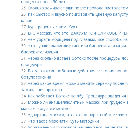
процесса после 50 лет
25.
Сколько заживают уши после прокола пистолетом.
26.
Как быстро и вкусно приготовить цветную капусту
кляре
27.
Курт рецепты с ним. Курт
28.
LPG массаж, что это. ВАКУУМНО-РОЛИКОВЫЙ (L
29.
Чем убрать морщины под глазами. Все способы из
30.
Что лучше плазмолифтинг или биоревитализация.
биоревитализация
31.
Через сколько встает ботокс после процедуры ло
процедуры
32.
Ботулотоксин побочные действия. История вопро
ботулотоксина
33.
Через какое время можно менять сережку после п
заживления прокола
34.
Как работает Ботокс на лбу. Процедура введения 
35.
Можно ли антицеллюлитный массаж при грудном 
массаж: когда же можно
36.
Удвартана массаж, что это. Аппаратный массаж: э
37.
Что такое мезонити. Суть методики
38.
Упражнения для кровообращения ног. Берегите св