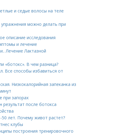
ветлые и седые волосы на теле
е упражнения можно делать при
бное описание исследования
имптомы и лечение
и.. Лечение Лактазной
и «ботокс». В чем разница?
л. Все способы избавиться от
ская. Низкокалорийная запеканка из
минут
е при запорах
н результат после ботокса
ойства
-50 лет. Почему живот растет?
тнес клубы
инципы построения тренировочного