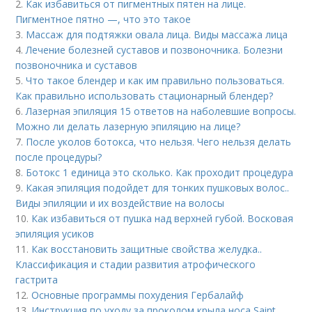
2.
Как избавиться от пигментных пятен на лице.
Пигментное пятно —, что это такое
3.
Массаж для подтяжки овала лица. Виды массажа лица
4.
Лечение болезней суставов и позвоночника. Болезни
позвоночника и суставов
5.
Что такое блендер и как им правильно пользоваться.
Как правильно использовать стационарный блендер?
6.
Лазерная эпиляция 15 ответов на наболевшие вопросы.
Можно ли делать лазерную эпиляцию на лице?
7.
После уколов ботокса, что нельзя. Чего нельзя делать
после процедуры?
8.
Ботокс 1 единица это сколько. Как проходит процедура
9.
Какая эпиляция подойдет для тонких пушковых волос..
Виды эпиляции и их воздействие на волосы
10.
Как избавиться от пушка над верхней губой. Восковая
эпиляция усиков
11.
Как восстановить защитные свойства желудка..
Классификация и стадии развития атрофического
гастрита
12.
Основные программы похудения Гербалайф
13.
Инструкция по уходу за проколом крыла носа Saint