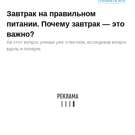
Показать все
Завтрак на правильном
Быстрый завтрак
Маффина на завтрак
питании. Почему завтрак — это
важно?
На этот вопрос ученые уже ответили, исследовав вопрос
Завтраки для
Завтрак с гранолой
вдоль и поперек.
похудения