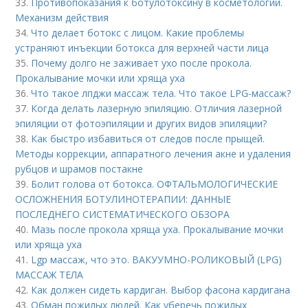
33.
Противопоказания к ботулотоксину в косметологии.
Механизм действия
34.
Что делает ботокс с лицом. Какие проблемы
устраняют инъекции ботокса для верхней части лица
35.
Почему долго не заживает ухо после прокола.
Прокалывание мочки или хряща уха
36.
Что такое лпджи массаж тела. Что такое LPG-массаж?
37.
Когда делать лазерную эпиляцию. Отличия лазерной
эпиляции от фотоэпиляции и других видов эпиляции?
38.
Как быстро избавиться от следов после прыщей.
Методы коррекции, аппаратного лечения акне и удаления
рубцов и шрамов постакне
39.
Болит голова от ботокса. ОФТАЛЬМОЛОГИЧЕСКИЕ
ОСЛОЖНЕНИЯ БОТУЛИНОТЕРАПИИ: ДАННЫЕ
ПОСЛЕДНЕГО СИСТЕМАТИЧЕСКОГО ОБЗОРА
40.
Мазь после прокола хряща уха. Прокалывание мочки
или хряща уха
41.
Lgp массаж, что это. ВАКУУМНО-РОЛИКОВЫЙ (LPG)
МАССАЖ ТЕЛА
42.
Как должен сидеть кардиган. Выбор фасона кардигана
43.
Обман пожилых людей. Как уберечь пожилых