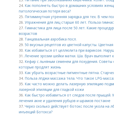
24.
Как пополнеть быстро в домашних условиях женщ
патологическая потеря веса?
25.
Пятиминутная утренняя зарядка для тех. В чем п
26.
Упражнения для лиц старше 60 лет. Польза гимна
27.
Гимнастика для лица после 50 лет. Какие процеду
возрастов
28.
Танцевальная аэробика посл.
29.
50 вкусных рецептов из цветной капусты. Цветная 
30.
Как избавиться от целлюлита при варикозе. Нару
31.
Лечение эрозии шейки матки. Ша. Врач выполнит
32.
Кефир с льняным семенем для похудения. Советы о
которые продлят жизнь
33.
Как убрать возрастные пигментные пятна. Старчес
34.
Польза лпджи массажа тела. Что такое LPG-масса
35.
Как часто можно делать лазерную эпиляцию подм
лазерной эпиляции для гладкой кожи
36.
Как быстро избавиться от следов после прыщей. 
лечения акне и удаления рубцов и шрамов постакне
37.
Через сколько действует ботокс после укола на л
инъекций Ботокса?