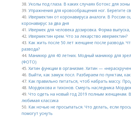
38.
Уколы под глаза. В каких случаях ботокс для зоны
39.
Упражнения для кровообращения ног. Берегите св
40.
Ивермектин от коронавируса аналоги. В России о
коронавирус за два дня
41.
Ивермек для человека дозировка. Форма выпуска, 
42.
Ивермектин крем. Что за лекарство ивермектин?
43.
Как жить после 50 лет женщине после развода. Ч
развода?
44.
Маникюр для 40 летних. Модный маникюр для зрел
(ФОТО)
45.
Хитин функции в организме. Хитин — «нераскруче
46.
Выйти, как замуж посл. Разбираем по пунктам, ка
47.
Как правильно питаться, чтоб набрать массу. Пр
48.
Мордюкова и тихонов. Смерть наследника Мордю
49.
Что одеть на новый год 2019 полным женщинам. 
любимая классика
50.
Как ночью не просыпаться. Что делать, если прос
помогут уснуть