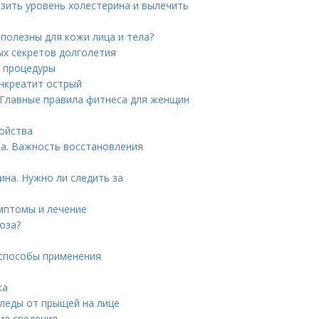
зить уровень холестерина и вылечить
полезны для кожи лица и тела?
ых секретов долголетия
е процедуры
анкреатит острый
 Главные правила фитнеса для женщин
войства
а. Важность восстановления
ина. Нужно ли следить за
имптомы и лечение
оза?
 способы применения
ка
следы от прыщей на лице
ие сведения