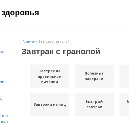
 здоровья
Главная
»
Завтрак с гранолой
Завтрак с гранолой
их
Завтрак на
Полезные
правильном
завтраки
ния
питании
я,
Быстрый
Завтраки из яиц
завтрак
ть и
чках