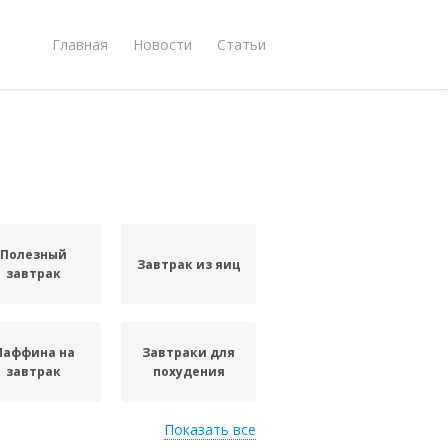
Главная
Новости
Статьи
Полезный
Завтрак из яиц
завтрак
Маффина на
Завтраки для
завтрак
похудения
Показать все