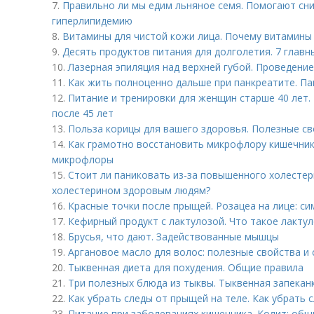
7.
Правильно ли мы едим льняное семя. Помогают сни
гиперлипидемию
8.
Витамины для чистой кожи лица. Почему витамины 
9.
Десять продуктов питания для долголетия. 7 главн
10.
Лазерная эпиляция над верхней губой. Проведени
11.
Как жить полноценно дальше при панкреатите. П
12.
Питание и тренировки для женщин старше 40 лет.
после 45 лет
13.
Польза корицы для вашего здоровья. Полезные с
14.
Как грамотно восстановить микрофлору кишечник
микрофлоры
15.
Стоит ли паниковать из-за повышенного холестер
холестерином здоровым людям?
16.
Красные точки после прыщей. Розацеа на лице: с
17.
Кефирный продукт с лактулозой. Что такое лактул
18.
Брусья, что дают. Задействованные мышцы
19.
Аргановое масло для волос: полезные свойства и
20.
Тыквенная диета для похудения. Общие правила
21.
Три полезных блюда из тыквы. Тыквенная запекан
22.
Как убрать следы от прыщей на теле. Как убрать 
23.
Питание при заболеваниях кишечника. Колит: общ