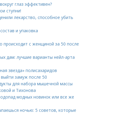
 вокруг глаз эффективен?
ои ступни!
ценили лекарство, способное убить
состав и упаковка
то происходит с женщиной за 50 после
ых дам: лучшие варианты нейл-арта
нная звезда» полисахаридов
к выйти замуж после 50
одукты для набора мышечной массы
ковой и Тихонова
Водопад модных новинок или все же
ыпаешься ночью: 5 советов, которые