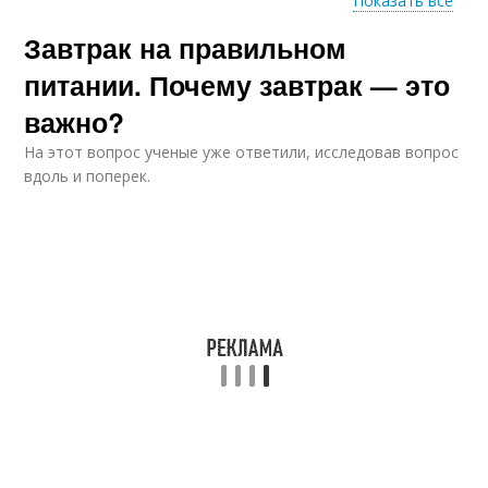
Показать все
Завтрак на правильном
Завтраки из яиц
Маффина на завтрак
питании. Почему завтрак — это
важно?
На этот вопрос ученые уже ответили, исследовав вопрос
Завтраки для
Завтрак с гранолой
вдоль и поперек.
похудения