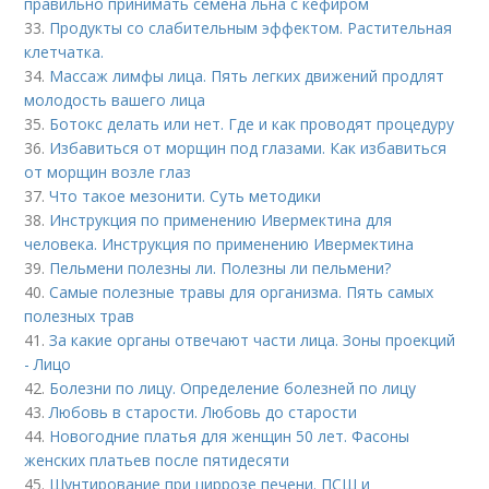
правильно принимать семена льна с кефиром
33.
Продукты со слабительным эффектом. Растительная
клетчатка.
34.
Массаж лимфы лица. Пять легких движений продлят
молодость вашего лица
35.
Ботокс делать или нет. Где и как проводят процедуру
36.
Избавиться от морщин под глазами. Как избавиться
от морщин возле глаз
37.
Что такое мезонити. Суть методики
38.
Инструкция по применению Ивермектина для
человека. Инструкция по применению Ивермектина
39.
Пельмени полезны ли. Полезны ли пельмени?
40.
Самые полезные травы для организма. Пять самых
полезных трав
41.
За какие органы отвечают части лица. Зоны проекций
- Лицо
42.
Болезни по лицу. Определение болезней по лицу
43.
Любовь в старости. Любовь до старости
44.
Новогодние платья для женщин 50 лет. Фасоны
женских платьев после пятидесяти
45.
Шунтирование при циррозе печени. ПСШ и