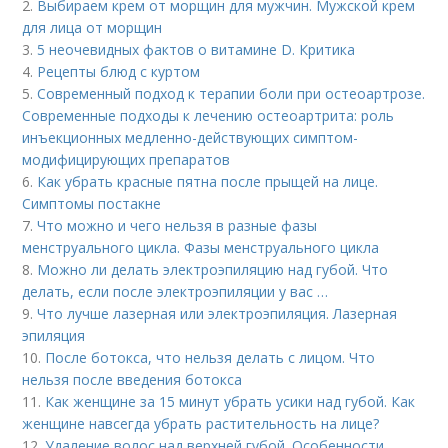
2.
Выбираем крем от морщин для мужчин. Мужской крем
для лица от морщин
3.
5 неочевидных фактов о витамине D. Критика
4.
Рецепты блюд с куртом
5.
Современный подход к терапии боли при остеоартрозе.
Современные подходы к лечению остеоартрита: роль
инъекционных медленно-действующих симптом-
модифицирующих препаратов
6.
Как убрать красные пятна после прыщей на лице.
Симптомы постакне
7.
Что можно и чего нельзя в разные фазы
менструального цикла. Фазы менструального цикла
8.
Можно ли делать электроэпиляцию над губой. Что
делать, если после электроэпиляции у вас …
9.
Что лучше лазерная или электроэпиляция. Лазерная
эпиляция
10.
После ботокса, что нельзя делать с лицом. Что
нельзя после введения ботокса
11.
Как женщине за 15 минут убрать усики над губой. Как
женщине навсегда убрать растительность на лице?
12.
Удаление волос над верхней губой. Особенности