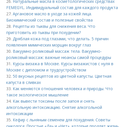
26.
Натуральные масла в косметологических средствах
FEMEGYL. Индивидуальный состав для каждого продукта
27.
Аргановое масло в уходе за кожей лица.
Биохимический состав и полезные свойства
28.
Рецепты из тыквы для снижения веса. Что
приготовить из тыквы при похудении?
29.
Дряблая кожа под глазами, что делать. 5 причин
появления мимических морщин вокруг глаз
30.
Вакуумно роликовый массаж тела. Вакуумно-
роликовый массаж: важные нюансы самой процедуры
31.
Курсы визажа в Москве. Курсы визажистов с нуля в
Москве с дипломом и трудоустройством
32.
50 вкусных рецептов из цветной капусты. Цветная
капуста в сливках
33.
Как меняются отношения человека и природы. Что
такое экологическое мышление
34.
Как вывести токсины после запоя и снять
алкогольную интоксикацию. Снятие алкогольной
интоксикации
35.
Кефир с льняным семенем для похудения. Советы
онколога: Простые «Да» и «Нет», которые продлят жизнь