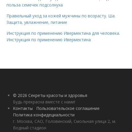
польза семечек подсолнуха
Правильный уход за кожей мужчины по возрасту. Ша.
Защита, увлажнение, питание
Инструкция по применению Ивермектина для человека.
Инструкция по применению Ивермектина
© 2026 Секреты красоты и здоровья
Будь прекрасна вместе с нами!
Контакты
Пользовательское соглашение
Политика конфидециальности
г. Москва, САО, Головинский, Смольная улица 2, м.
Водный стадион