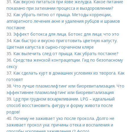
31.
Как вкусно питаться при язве желудка. Какое питание
показано при затихании процесса и выздоровлении?
32.
Как убрать пятно от прыща. Методы коррекции,
аппаратного лечения акне и удаления рубцов и шрамов
постакне
33.
Эффект ботокса для лица. Ботокс для лица: что это
34.
Как быстро и вкусно приготовить цветную капусту.
Цветная капуста в сырно-горчичном кляре
35.
Как вылечить след от прыща. Как убрать постакне?
36.
Средства женской контрацепции. Гид по безопасному
сексу
37.
Как сделать курт в домашних условиях из творога. Как
готовят
38.
Что лучше плазмолифтинг или биоревитализация. Что
эффективнее плазмолифтинг или биоревитализация
39.
Lpg при грудном вскармливании. LPG – идеальный
способ восстановить фигуру и форму живота после
родов!
40.
Почему не заживает ухо после прокола. Долго не
заживает прокол уха: причины отека и воспаления и
способы ускорения заживления (2 фото)