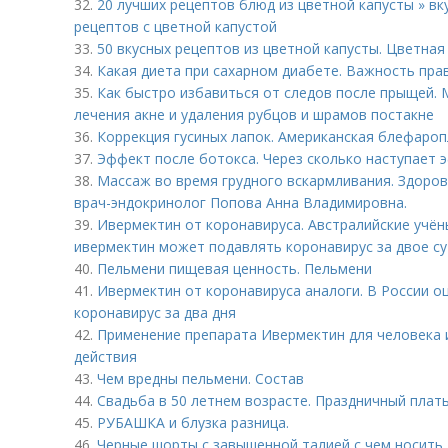
32.
20 лучших рецептов блюд из цветной капусты » вку
рецептов с цветной капустой
33.
50 вкусных рецептов из цветной капусты. Цветная 
34.
Какая диета при сахарном диабете. Важность пра
35.
Как быстро избавиться от следов после прыщей. 
лечения акне и удаления рубцов и шрамов постакне
36.
Коррекция гусиных лапок. Американская блефароп
37.
Эффект после ботокса. Через сколько наступает 
38.
Массаж во время грудного вскармливания. Здоров
врач-эндокринолог Попова Анна Владимировна.
39.
Ивермектин от коронавируса. Австралийские учён
ивермектин может подавлять коронавирус за двое с
40.
Пельмени пищевая ценность. Пельмени
41.
Ивермектин от коронавируса аналоги. В России о
коронавирус за два дня
42.
Применение препарата Ивермектин для человека
действия
43.
Чем вредны пельмени. Состав
44.
Свадьба в 50 летнем возрасте. Праздничный плат
45.
РУБАШКА и блузка разница.
46.
Черные шорты с завышенной талией с чем носить