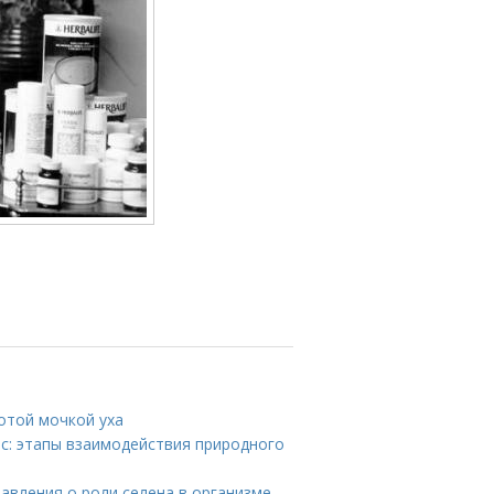
отой мочкой уха
ос: этапы взаимодействия природного
авления о роли селена в организме.