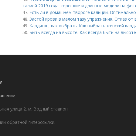
талией 2019 года: короткие и длинные модели на фот
47.
Есть ли в домашнем твороге кальций. Оптимальн
48.
Застой крови в малом тазу упражнения. Отказ от
49.
Кардиган, как выбрать. Как выбрать женский кард
50.
Быть всегда на высоте. Как всегда быть на высоте
я
лашение
ьная улица 2, м. Водный стадион
ии обратной гиперссылки.