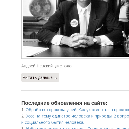
Андрей Невский, диетолог
Читать дальше →
Последние обновления на сайте:
1.
Обработка прокола ушей. Как ухаживать за прокол
2.
Эссе на тему единство человека и природы. 2 вопр
и социального бытия человека.
3.
Избыток и недостаток селена. Современные предст