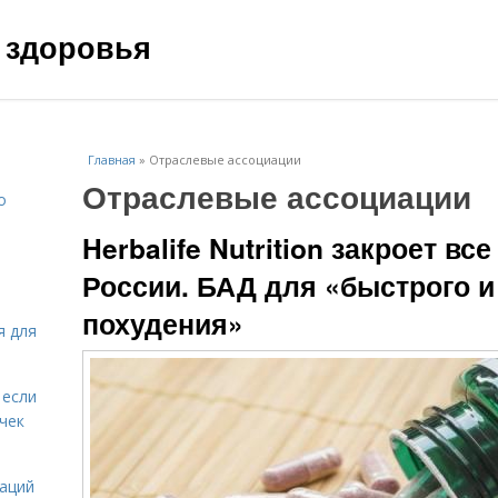
 здоровья
Главная
»
Отраслевые ассоциации
Отраслевые ассоциации
о
Herbalife Nutrition закроет в
России. БАД для «быстрого и
похудения»
я для
 если
чек
даций