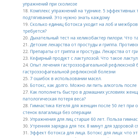
упражнений при сколиозе
18.
Комплекс упражнений на турнике. 5 эффективных 
подтягиваний. Это нужно знать каждому
19.
Сколько единиц ботокса уходит на лоб и межбровк
требуется?
20.
Дыхательный тест на хеликобактер пилори. Что т
21.
Детские лекарства от простуды и гриппа. Против
22.
Препараты от гриппа и простуды. Лекарства от гр
23.
Кефирный продукт с лактулозой. Что такое лактул
24.
Опыт лечения гастроэзофагеальной рефлюксной б
гастроэзофагеальной рефлюксной болезни
25.
7 ошибок в использовании масел.
26.
Ботокс, как долго. Можно ли пить алкоголь после
27.
Как пополнеть быстро в домашних условиях женщ
патологическая потеря веса?
28.
Гимнастика Кегеля для женщин после 50 лет при 
стенок влагалища без операции
29.
Упражнения для лиц старше 60 лет. Польза гимна
30.
Утренняя зарядка для тех. 8 минут для здоровой 
31.
Эффект ботокса для лица. Ботокс для лица: что э