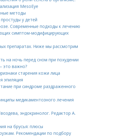
тализация MesoEye
зные методы
 простуды у детей
розе. Современные подходы к лечению
вующих симптом-модифицирующих
ых препаратах. Ниже мы рассмотрим
ть на ночь перед сном при похудении
— это важно?
признаки старения кожи лица
ая эпиляция
итание при синдроме раздраженного
ринципы медикаментозного лечения
воздева, эндокринолог. Редактор А.
ния на брусья: плюсы
рузкам. Рекомендации по подбору