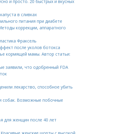
сно и просто. 20 быстрых и вкусных
капуста в сливках
вильного питания при диабете
Методы коррекции, аппаратного
ластика Фраксель
эффект после уколов ботокса
ье кормящей мамы. Автор статьи:
ые заявили, что одобренный FDA
уток
ценили лекарство, способное убить
 и собак. Возможные побочные
ья для женщин после 40 лет
. Красивые женские шорты с высокой