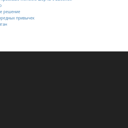
о
ое решение
 вредных привычек
иган