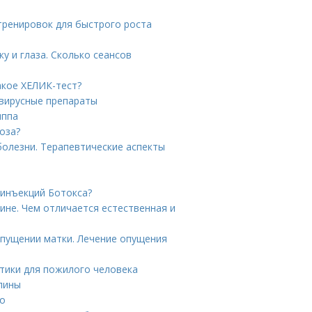
тренировок для быстрого роста
у и глаза. Сколько сеансов
акое ХЕЛИК-тест?
овирусные препараты
иппа
оза?
олезни. Терапевтические аспекты
 инъекций Ботокса?
ине. Чем отличается естественная и
опущении матки. Лечение опущения
стики для пожилого человека
спины
то