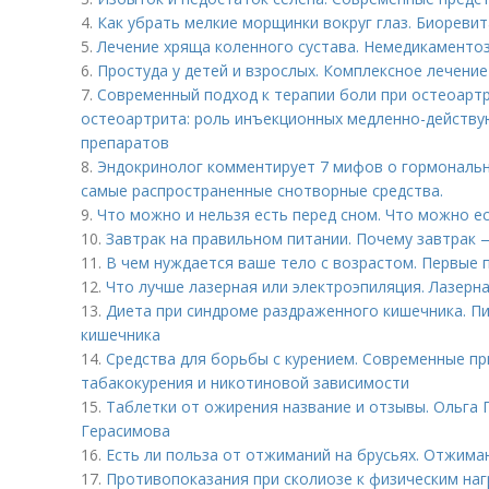
4.
Как убрать мелкие морщинки вокруг глаз. Биореви
5.
Лечение хряща коленного сустава. Немедикаменто
6.
Простуда у детей и взрослых. Комплексное лечение
7.
Современный подход к терапии боли при остеоарт
остеоартрита: роль инъекционных медленно-дейст
препаратов
8.
Эндокринолог комментирует 7 мифов о гормональн
самые распространенные снотворные средства.
9.
Что можно и нельзя есть перед сном. Что можно ес
10.
Завтрак на правильном питании. Почему завтрак 
11.
В чем нуждается ваше тело с возрастом. Первые 
12.
Что лучше лазерная или электроэпиляция. Лазерн
13.
Диета при синдроме раздраженного кишечника. П
кишечника
14.
Средства для борьбы с курением. Современные п
табакокурения и никотиновой зависимости
15.
Таблетки от ожирения название и отзывы. Ольга Г
Герасимова
16.
Есть ли польза от отжиманий на брусьях. Отжима
17.
Противопоказания при сколиозе к физическим наг