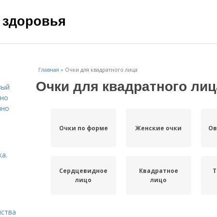
 здоровья
Главная
»
Очки для квадратного лица
Очки для квадратного лиц
вый
ьно
пно
Очки по форме
Женские очки
Ов
а.
Сердцевидное
Квадратное
Т
лицо
лицо
нства