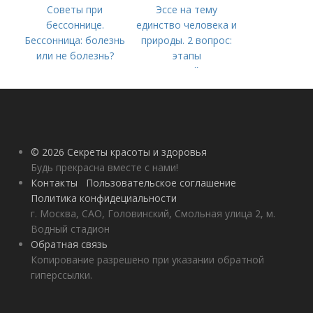
Советы при
Эссе на тему
бессоннице.
единство человека и
Бессонница: болезнь
природы. 2 вопрос:
или не болезнь?
этапы
взаимодействия
природного и
социального бытия
человека.
© 2026 Секреты красоты и здоровья
Будь прекрасна вместе с нами!
Контакты
Пользовательское соглашение
Политика конфидециальности
г. Москва, САО, Головинский, Смольная улица 2, м.
Водный стадион
Обратная связь
Копирование разрешено при указании обратной
гиперссылки.