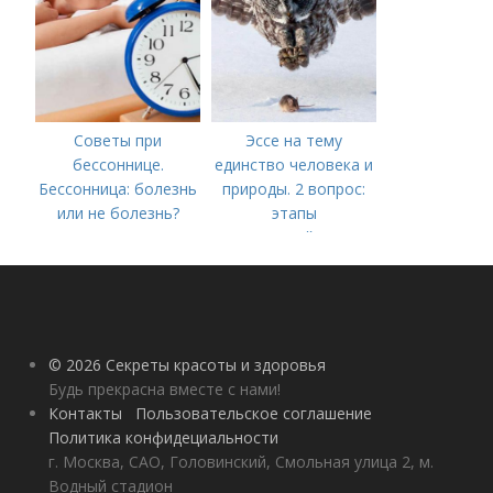
Советы при
Эссе на тему
бессоннице.
единство человека и
Бессонница: болезнь
природы. 2 вопрос:
или не болезнь?
этапы
взаимодействия
природного и
социального бытия
человека.
© 2026 Секреты красоты и здоровья
Будь прекрасна вместе с нами!
Контакты
Пользовательское соглашение
Политика конфидециальности
г. Москва, САО, Головинский, Смольная улица 2, м.
Водный стадион