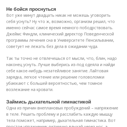
Не бойся проснуться
Вот уже минут двадцать никак не можешь уговорить
себя уснуть? Ну что ж, возможно, организм решил, что
именно сейчас самое время немного пободрствовать.
Джеймс Финдли, клинический директор Поведенческой
программы лечения сна в Университете Пенсильвании,
советует не лежать без дела в ожидании чуда.
Так ты точно не отвлечешься от мысли, что, блин, надо
наконец уснуть. Лучше выберись из-под одеяла и найди
себе какое-нибудь незатейливое занятие. Лайтовая
зарядка, легкое чтение или решение головоломки
убаюкают с большей вероятностью, чем томное
возлежание на кровати.
Займись дыхательной гимнастикой
Одна из причин внеплановых пробуждений – напряжение
в теле. Решить проблему и расслабить каждую мышцу
тела поможет, например, дыхательная гимнастика. Вот
простое упражнение: ритмично вдыхай через нос, а