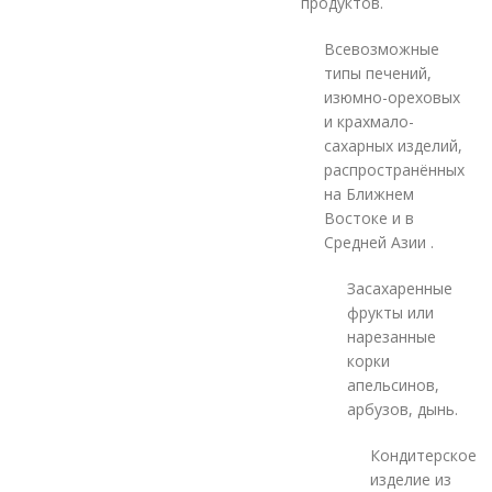
продуктов.
Всевозможные
типы печений,
изюмно-ореховых
и крахмало-
сахарных изделий,
распространённых
на Ближнем
Востоке и в
Средней Азии .
Засахаренные
фрукты или
нарезанные
корки
апельсинов,
арбузов, дынь.
Кондитерское
изделие из