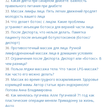
32.
Какая диета при сахарном диабете. Важность
правильного питания при диабете
33.
Массаж лимфы лица. Пять легких движений продлят
молодость вашего лица
34.
Что делает ботокс с лицом. Какие проблемы
устраняют инъекции ботокса для верхней части лица
35.
После Диспорта, что нельзя делать. Памятка
пациенту после инъекций ботулотоксинов (ботокс/
диспорт)
36.
Противоотечный массаж для лица. Ручной
лимфодренажный массаж лица в домашних условиях
37.
Ограничения после Диспорта. Диспорт или «ботокс». В
чем разница?
38.
Польза лпджи массажа тела. Что такое LPG-массаж?
Как часто его можно делать?
39.
Массаж во время грудного вскармливания. Здоровье
кормящей мамы. Автор статьи: врач-эндокринолог
Попова Анна Владимировна.
40.
Как менялась пугачева. Алле Пугачевой 71 год: как
пластические операции меняли Примадонну за жизнь,
фото