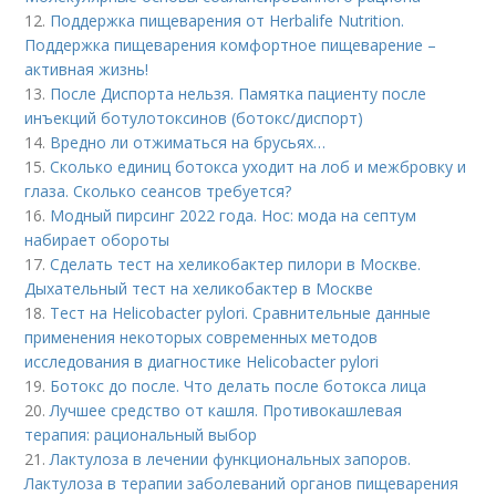
12.
Поддержка пищеварения от Herbalife Nutrition.
Поддержка пищеварения комфортное пищеварение –
активная жизнь!
13.
После Диспорта нельзя. Памятка пациенту после
инъекций ботулотоксинов (ботокс/диспорт)
14.
Вредно ли отжиматься на брусьях…
15.
Сколько единиц ботокса уходит на лоб и межбровку и
глаза. Сколько сеансов требуется?
16.
Модный пирсинг 2022 года. Нос: мода на септум
набирает обороты
17.
Сделать тест на хеликобактер пилори в Москве.
Дыхательный тест на хеликобактер в Москве
18.
Тест на Helicobacter pylori. Сравнительные данные
применения некоторых современных методов
исследования в диагностике Helicobacter pylori
19.
Ботокс до после. Что делать после ботокса лица
20.
Лучшее средство от кашля. Противокашлевая
терапия: рациональный выбор
21.
Лактулоза в лечении функциональных запоров.
Лактулоза в терапии заболеваний органов пищеварения