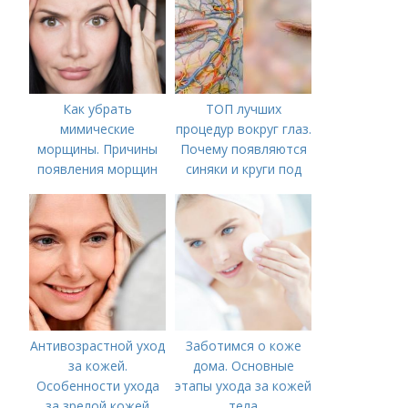
Как убрать
ТОП лучших
мимические
процедур вокруг глаз.
морщины. Причины
Почему появляются
появления морщин
синяки и круги под
вокруг рта
глазами?
Антивозрастной уход
Заботимся о коже
за кожей.
дома. Основные
Особенности ухода
этапы ухода за кожей
за зрелой кожей
тела