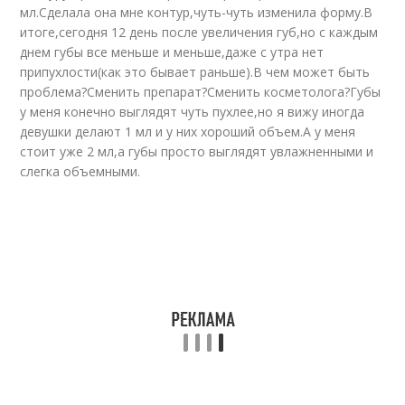
мл.Сделала она мне контур,чуть-чуть изменила форму.В
итоге,сегодня 12 день после увеличения губ,но с каждым
днем губы все меньше и меньше,даже с утра нет
припухлости(как это бывает раньше).В чем может быть
проблема?Сменить препарат?Сменить косметолога?Губы
у меня конечно выглядят чуть пухлее,но я вижу иногда
девушки делают 1 мл и у них хороший объем.А у меня
стоит уже 2 мл,а губы просто выглядят увлажненными и
слегка объемными.