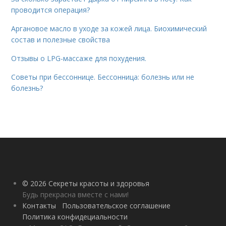
проводится операция?
Аргановое масло в уходе за кожей лица. Биохимический
состав и полезные свойства
Отзывы о LPG-массаже для похудения.
Советы при бессоннице. Бессонница: болезнь или не
болезнь?
© 2026 Секреты красоты и здоровья
Будь прекрасна вместе с нами!
Контакты
Пользовательское соглашение
Политика конфидециальности