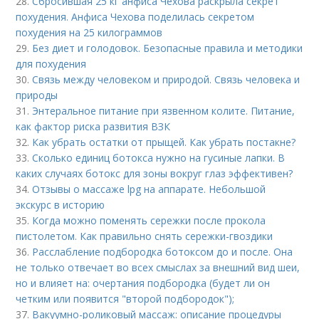
28.
Сбросившая 25 кг анфиса Чехова раскрыла секрет
похудения. Анфиса Чехова поделилась секретом
похудения на 25 килограммов
29.
Без диет и голодовок. Безопасные правила и методики
для похудения
30.
Связь между человеком и природой. Связь человека и
природы
31.
Энтеральное питание при язвенном колите. Питание,
как фактор риска развития ВЗК
32.
Как убрать остатки от прыщей. Как убрать постакне?
33.
Сколько единиц ботокса нужно на гусиные лапки. В
каких случаях ботокс для зоны вокруг глаз эффективен?
34.
Отзывы о массаже lpg на аппарате. Небольшой
экскурс в историю
35.
Когда можно поменять сережки после прокола
пистолетом. Как правильно снять сережки-гвоздики
36.
Расслабление подбородка ботоксом до и после. Она
не только отвечает во всех смыслах за внешний вид шеи,
но и влияет на: очертания подбородка (будет ли он
четким или появится "второй подбородок");
37.
Вакуумно-роликовый массаж: описание процедуры