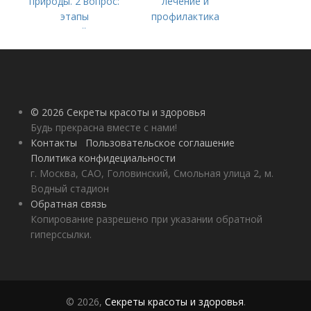
природы. 2 вопрос:
лечение и
этапы
профилактика
взаимодействия
природного и
социального бытия
человека.
© 2026 Секреты красоты и здоровья
Будь прекрасна вместе с нами!
Контакты
Пользовательское соглашение
Политика конфидециальности
г. Москва, САО, Головинский, Смольная улица 2, м.
Водный стадион
Обратная связь
Копирование разрешено при указании обратной
гиперссылки.
© 2026,
Секреты красоты и здоровья
.