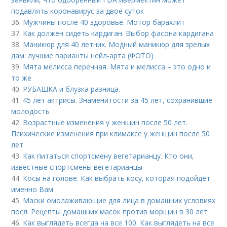
подавлять коронавирус за двое суток
36.
Мужчины после 40 здоровье. Мотор барахлит
37.
Как должен сидеть кардиган. Выбор фасона кардигана
38.
Маникюр для 40 летних. Модный маникюр для зрелых
дам: лучшие варианты нейл-арта (ФОТО)
39.
Мята мелисса перечная. Мята и мелисса – это одно и
то же
40.
РУБАШКА и блузка разница.
41.
45 лет актрисы. Знаменитости за 45 лет, сохранившие
молодость
42.
Возрастные изменения у женщин после 50 лет.
Психические изменения при климаксе у женщин после 50
лет
43.
Как питаться спортсмену вегетарианцу. Кто они,
известные спортсмены вегетарианцы
44.
Косы на голове. Как выбрать косу, которая подойдёт
именно Вам
45.
Маски омолаживающие для лица в домашних условиях
посл. Рецепты домашних масок против морщин в 30 лет
46.
Как выглядеть всегда на все 100. Как выглядеть на все