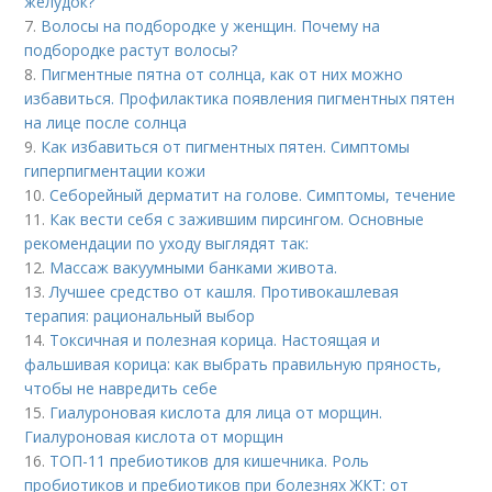
желудок?
7.
Волосы на подбородке у женщин. Почему на
подбородке растут волосы?
8.
Пигментные пятна от солнца, как от них можно
избавиться. Профилактика появления пигментных пятен
на лице после солнца
9.
Как избавиться от пигментных пятен. Симптомы
гиперпигментации кожи
10.
Себорейный дерматит на голове. Cимптомы, течение
11.
Как вести себя с зажившим пирсингом. Основные
рекомендации по уходу выглядят так:
12.
Массаж вакуумными банками живота.
13.
Лучшее средство от кашля. Противокашлевая
терапия: рациональный выбор
14.
Токсичная и полезная корица. Настоящая и
фальшивая корица: как выбрать правильную пряность,
чтобы не навредить себе
15.
Гиалуроновая кислота для лица от морщин.
Гиалуроновая кислота от морщин
16.
ТОП-11 пребиотиков для кишечника. Роль
пробиотиков и пребиотиков при болезнях ЖКТ: от