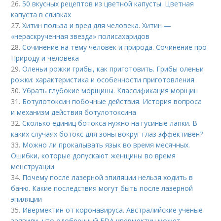
26.
50 вкусных рецептов из цветной капусты. Цветная
капуста в сливках
27.
Хитин польза и вред для человека. Хитин —
«нераскрученная звезда» полисахаридов
28.
Сочинение на тему человек и природа. Сочинение про
Природу и человека
29.
Оленьи рожки грибы, как приготовить. Грибы оленьи
рожки: характеристика и особенности приготовления
30.
Убрать глубокие морщины. Классификация морщин
31.
Ботулотоксин побочные действия. История вопроса
и механизм действия ботулотоксина
32.
Сколько единиц ботокса нужно на гусиные лапки. В
каких случаях ботокс для зоны вокруг глаз эффективен?
33.
Можно ли прокалывать язык во время месячных.
Ошибки, которые допускают женщины во время
менструации
34.
Почему после лазерной эпиляции нельзя ходить в
баню. Какие последствия могут быть после лазерной
эпиляции
35.
Ивермектин от коронавируса. Австралийские учёные
заявили, что одобренный FDA ивермектин может