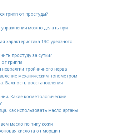
ся грипп от простуды?
е упражнения можно делать при
ая характеристика 13С-уреазного
чить простуду за сутки?
 от гриппа
ы невралгии тройничного нерва
 давление механическим тонометром
а. Важность восстановления
нии. Какие косметологические
?
ица. Как использовать масло арганы
раем масло по типу кожи
уроновая кислота от морщин