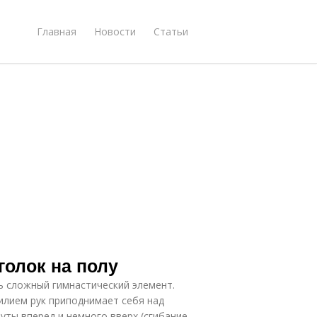
Главная
Новости
Статьи
голок на полу
ь сложный гимнастический элемент.
силием рук приподнимает себя над
уты вперед и немного вверх (сгибание