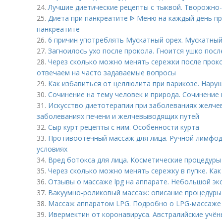
24.
Лучшие диетические рецепты с тыквой. Творожно-
25.
Диета при панкреатите ᐈ Меню на каждый день пр
панкреатите
26.
6 причин употреблять Мускатный орех. Мускатный 
27.
Загноилось ухо после прокола. Гноится ушко посл
28.
Через сколько можно менять сережки после проко
отвечаем на часто задаваемые вопросы
29.
Как избавиться от целлюлита при варикозе. Нару
30.
Сочинение на тему человек и природа. Сочинение
31.
Искусство диетотерапии при заболеваниях желче
заболеваниях печени и желчевыводящих путей
32.
Сыр курт рецепты с ним. Особенности курта
33.
Противоотечный массаж для лица. Ручной лимфо
условиях
34.
Вред ботокса для лица. Косметические процедуры
35.
Через сколько можно менять сережку в пупке. Как
36.
Отзывы о массаже lpg на аппарате. Небольшой эк
37.
Вакуумно-роликовый массаж: описание процедуры
38.
Массаж аппаратом LPG. Подробно о LPG-массаже
39.
Ивермектин от коронавируса. Австралийские учён