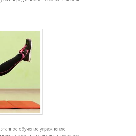
оэтапное обучение упражнению.
 может подняться в уголок с прямыми