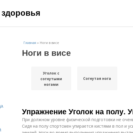
 здоровья
Главная
»
Ноги в висе
Ноги в висе
Уголок с
Согнутая нога
согнутыми
ногами
а.
Упражнение Уголок на полу. У
При должном уровне физической подготовки не очен
Сидя на полу спортсмен упирается кистями в пол и у
й
землей. Ноги во время выполнения упражнения вытян