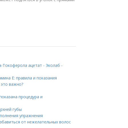
-Токоферола ацетат - Эколаб -
мина E: правила и показания
 это важно?
 показана процедура и
ерхней губы
ыполнения упражнения
избавиться от нежелательных волос