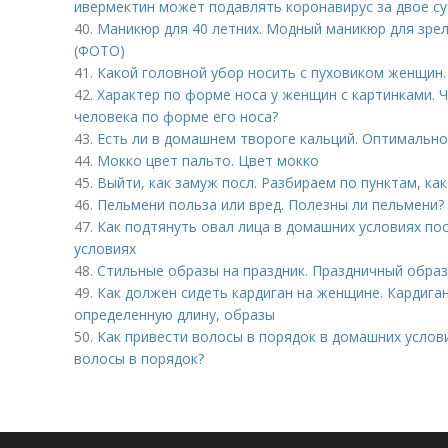
ивермектин может подавлять коронавирус за двое с
40.
Маникюр для 40 летних. Модный маникюр для зрел
(ФОТО)
41.
Какой головной убор носить с пуховиком женщин.
42.
Характер по форме носа у женщин с картинками. 
человека по форме его носа?
43.
Есть ли в домашнем твороге кальций. Оптимальн
44.
Мокко цвет пальто. Цвет мокко
45.
Выйти, как замуж посл. Разбираем по пунктам, ка
46.
Пельмени польза или вред. Полезны ли пельмени?
47.
Как подтянуть овал лица в домашних условиях по
условиях
48.
Стильные образы на праздник. Праздничный образ:
49.
Как должен сидеть кардиган на женщине. Кардига
определенную длину, образы
50.
Как привести волосы в порядок в домашних услов
волосы в порядок?