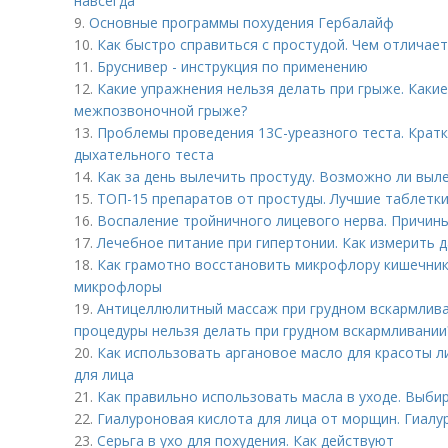
навсегда
9.
Основные программы похудения Гербалайф
10.
Как быстро справиться с простудой. Чем отличает
11.
Бруснивер - инструкция по применению
12.
Какие упражнения нельзя делать при грыже. Каки
межпозвоночной грыже?
13.
Проблемы проведения 13С-уреазного теста. Кратк
дыхательного теста
14.
Как за день вылечить простуду. Возможно ли выле
15.
ТОП-15 препаратов от простуды. Лучшие таблетки
16.
Воспаление тройничного лицевого нерва. Причин
17.
Лечебное питание при гипертонии. Как измерить
18.
Как грамотно восстановить микрофлору кишечник
микрофлоры
19.
Антицеллюлитный массаж при грудном вскармлива
процедуры нельзя делать при грудном вскармливании
20.
Как использовать аргановое масло для красоты л
для лица
21.
Как правильно использовать масла в уходе. Выби
22.
Гиалуроновая кислота для лица от морщин. Гиал
23.
Серьга в ухо для похудения. Как действуют