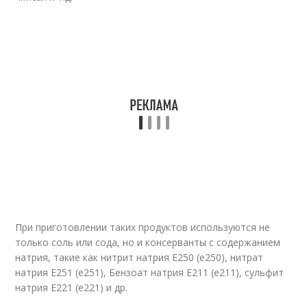
При приготовлении таких продуктов используются не
только соль или сода, но и консерванты с содержанием
натрия, такие как нитрит натрия E250 (е250), нитрат
натрия E251 (е251), Бензоат натрия Е211 (е211), сульфит
натрия Е221 (е221) и др.