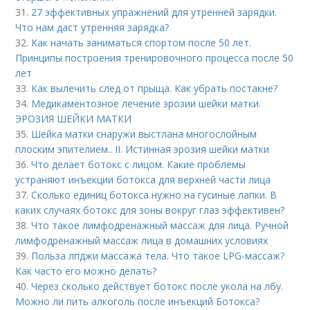
31.
27 эффективных упражнений для утренней зарядки.
Что нам даст утренняя зарядка?
32.
Как начать заниматься спортом после 50 лет.
Принципы построения тренировочного процесса после 50
лет
33.
Как вылечить след от прыща. Как убрать постакне?
34.
Медикаментозное лечение эрозии шейки матки.
ЭРОЗИЯ ШЕЙКИ МАТКИ
35.
Шейка матки снаружи выстлана многослойным
плоским эпителием.. II. Истинная эрозия шейки матки
36.
Что делает ботокс с лицом. Какие проблемы
устраняют инъекции ботокса для верхней части лица
37.
Сколько единиц ботокса нужно на гусиные лапки. В
каких случаях ботокс для зоны вокруг глаз эффективен?
38.
Что такое лимфодренажный массаж для лица. Ручной
лимфодренажный массаж лица в домашних условиях
39.
Польза лпджи массажа тела. Что такое LPG-массаж?
Как часто его можно делать?
40.
Через сколько действует ботокс после укола на лбу.
Можно ли пить алкоголь после инъекций Ботокса?