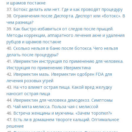
и шрамов постакне
37.
Ботокс делать или нет. Где и как проводят процедуру
38.
Ограничения после Диспорта. Диспорт или «ботокс». В
чем разница?
39.
Как быстро избавиться от следов после прыщей.
Методы коррекции, аппаратного лечения акне и удаления
рубцов и шрамов постакне
40.
Сколько нельзя в баню после ботокса. Чего нельзя
делать после процедуры?
41.
Ивермектин инструкция по применению для человека.
Инструкция по применению Ивермектина
42.
Ивермектин мазь. Ивермектин одобрен FDA для
лечения розовых угрей
43.
На что влияет острая пища. Какой вред желудку
наносит острая пища
44.
Ивермектин для человека демодекоз. Симптомы
45.
Чай мята мелисса. Польза чая с мелиссой
46.
Встреча женщины и мужчины. «Зачем торопил?»
47.
Есть ли в домашнем твороге кальций. Оптимальное
решение