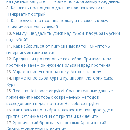
на цветной капусте — теряем по килограмму ежедневно
8.
Как жить полноценно дальше при панкреатите.
Панкреатит острый
9.
Как получить от солнца пользу и не сжечь кожу.
Влияние солнечных лучей
10.
Чем лучше удалить усики над губой. Как убрать усики
над губой?
11.
Как избавиться от пигментных пятен. Симптомы
гиперпигментации кожи
12.
Вредны ли протеиновые коктейли. Принимать ли
протеин и зачем он нужен? Польза и вред протеина
13.
Упражнение Уголок на полу. Уголок на полу
14.
Применение сыра Курт в кулинарии. История сыра
Курт
15.
Тест на Helicobacter pylori. Сравнительные данные
применения некоторых современных методов
исследования в диагностике Helicobacter pylori
16.
Как правильно выбрать лекарство при простуде и
гриппе. Отличие ОРВИ от гриппа и как лечить
17.
Хронический бронхит у взрослых. Хронический
бронхит: симптомы и лечение