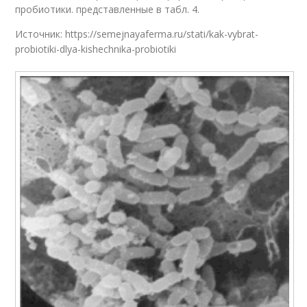
пробиотики. представленные в табл. 4.
Источник: https://semejnayaferma.ru/stati/kak-vybrat-
probiotiki-dlya-kishechnika-probiotiki