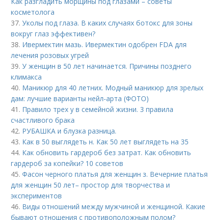
Как разгладить морщины под глазами – советы
косметолога
37.
Уколы под глаза. В каких случаях ботокс для зоны
вокруг глаз эффективен?
38.
Ивермектин мазь. Ивермектин одобрен FDA для
лечения розовых угрей
39.
У женщин в 50 лет начинается. Причины позднего
климакса
40.
Маникюр для 40 летних. Модный маникюр для зрелых
дам: лучшие варианты нейл-арта (ФОТО)
41.
Правило трех у в семейной жизни. 3 правила
счастливого брака
42.
РУБАШКА и блузка разница.
43.
Как в 50 выглядеть н. Как 50 лет выглядеть на 35
44.
Как обновить гардероб без затрат. Как обновить
гардероб за копейки? 10 советов
45.
Фасон черного платья для женщин з. Вечерние платья
для женщин 50 лет– простор для творчества и
экспериментов
46.
Виды отношений между мужчиной и женщиной. Какие
бывают отношения с противоположным полом?