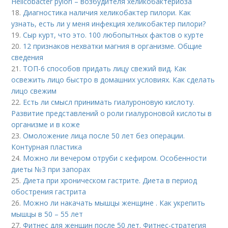
Helicobacter pylori – возбудителя хеликобактериоза
18.
Диагностика наличия хеликобактер пилори. Как
узнать, есть ли у меня инфекция хеликобактер пилори?
19.
Сыр курт, что это. 100 любопытных фактов о курте
20.
12 признаков нехватки магния в организме. Общие
сведения
21.
ТОП-6 способов придать лицу свежий вид. Как
освежить лицо быстро в домашних условиях. Как сделать
лицо свежим
22.
Есть ли смысл принимать гиалуроновую кислоту.
Развитие представлений о роли гиалуроновой кислоты в
организме и в коже
23.
Омоложение лица после 50 лет без операции.
Контурная пластика
24.
Можно ли вечером отруби с кефиром. Особенности
диеты №3 при запорах
25.
Диета при хроническом гастрите. Диета в период
обострения гастрита
26.
Можно ли накачать мышцы женщине . Как укрепить
мышцы в 50 – 55 лет
27.
Фитнес для женщин после 50 лет. Фитнес-стратегия