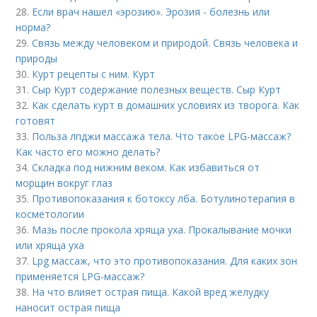
28.
Если врач нашел «эрозию». Эрозия - болезнь или
норма?
29.
Связь между человеком и природой. Связь человека и
природы
30.
Курт рецепты с ним. Курт
31.
Сыр Курт содержание полезных веществ. Сыр Курт
32.
Как сделать курт в домашних условиях из творога. Как
готовят
33.
Польза лпджи массажа тела. Что такое LPG-массаж?
Как часто его можно делать?
34.
Складка под нижним веком. Как избавиться от
морщин вокруг глаз
35.
Противопоказания к ботоксу лба. Ботулинотерапия в
косметологии
36.
Мазь после прокола хряща уха. Прокалывание мочки
или хряща уха
37.
Lpg массаж, что это противопоказания. Для каких зон
применяется LPG-массаж?
38.
На что влияет острая пища. Какой вред желудку
наносит острая пища