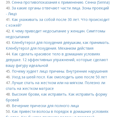
39.
Сенна противопоказания к применению. Сенна (Senna)
40.
За какие органы отвечают части лица. Зоны проекций
- Лицо
41.
Как ухаживать за собой после 30 лет. Что происходит
с кожей?
42.
К чему приводит недосыпание у женщин. Симптомы
недосыпания
43.
Кленбутерол для похудения девушкам, как принимать.
Кленбутерол для похудения. Механизм действия
44.
Как сделать красивое тело в домашних условиях
девушке. 12 эффективных упражнений, которые сделают
вашу фигуру идеальной
45.
Почему худеет лицо причины. Внутренние нарушения
46.
Уход за шеей посл. Как омолодить шею после 50 лет
47.
Лучше спать на жестком или на мягком. Полезно ли
спать на жестком матрасе
48.
Высокие брови, как исправить. Как исправить форму
бровей
49.
Вечерние прически для полного лица
50.
Как привести волосы в порядок в домашних условиях