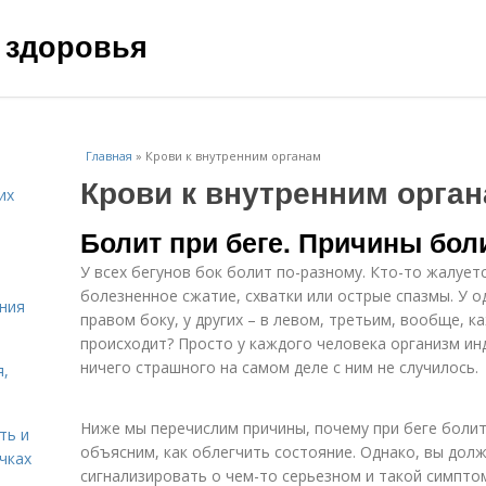
 здоровья
Главная
»
Крови к внутренним органам
Крови к внутренним орга
их
Болит при беге. Причины бол
У всех бегунов бок болит по-разному. Кто-то жалует
болезненное сжатие, схватки или острые спазмы. У о
ния
правом боку, у других – в левом, третьим, вообще, к
происходит? Просто у каждого человека организм ин
ничего страшного на самом деле с ним не случилось.
я,
Ниже мы перечислим причины, почему при беге болит
ть и
объясним, как облегчить состояние. Однако, вы дол
чках
сигнализировать о чем-то серьезном и такой симпто