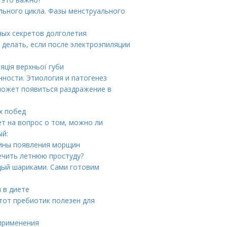
льного цикла. Фазы менструального
ных секретов долголетия
 делать, если после электроэпиляции
яція верхньої губи
нности. Этиология и патогенез
может появиться раздражение в
их побед
ет на вопрос о том, можно ли
ый:
чины появления морщин
лечить летнюю простуду?
дый шариками. Сами готовим
 в диете
этот пребиотик полезен для
 применения