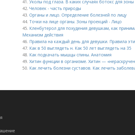
41.
Уколы под глаза. В каких случаях ботокс для зоны
42.
Человек - часть природы
43.
Органы и лицо. Определение болезней по лицу
44.
Точки на лице органы. Зоны проекций - Лицо
45.
Кленбутерол для похудения девушкам, как принима
Механизм действия
46.
Правила на каждый день для девушки. Правила эт
47.
Как в 50 выглядеть н. Как 50 лет выглядеть на 35
48.
Как подкачать мышцы спины. Анатомия
49.
Хитин функции в организме. Хитин — «нераскруче
50.
Как лечить болезни суставов. Как лечить заболев
я
лашение