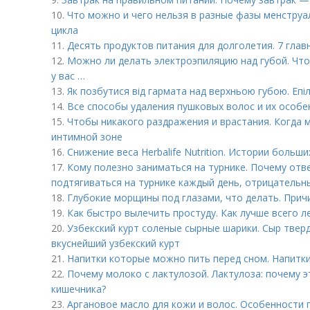
10.
Что можно и чего нельзя в разные фазы менструа
цикла
11.
Десять продуктов питания для долголетия. 7 глав
12.
Можно ли делать электроэпиляцию над губой. Что
у вас …
13.
Як позбутися від гармата над верхньою губою. Епіл
14.
Все способы удаления пушковых волос и их особе
15.
Чтобы никакого раздражения и врастания. Когда 
интимной зоне
16.
Снижение веса Herbalife Nutrition. Истории больш
17.
Кому полезно заниматься на турнике. Почему отв
подтягиваться на турнике каждый день, отрицательн
18.
Глубокие морщины под глазами, что делать. При
19.
Как быстро вылечить простуду. Как лучше всего 
20.
Узбекский курт соленые сырные шарики. Сыр твер
вкуснейший узбекский курт
21.
Напитки которые можно пить перед сном. Напитки
22.
Почему молоко с лактулозой. Лактулоза: почему 
кишечника?
23.
Аргановое масло для кожи и волос. Особенности