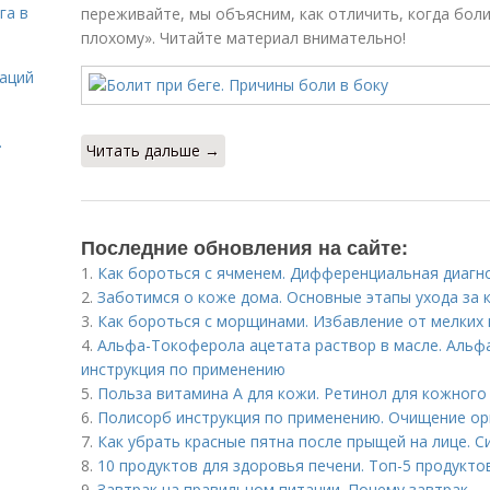
га в
переживайте, мы объясним, как отличить, когда боли
плохому». Читайте материал внимательно!
даций
.
Читать дальше →
Последние обновления на сайте:
1.
Как бороться с ячменем. Дифференциальная диагн
2.
Заботимся о коже дома. Основные этапы ухода за 
3.
Как бороться с морщинами. Избавление от мелких 
4.
Альфа-Токоферола ацетата раствор в масле. Альфа
инструкция по применению
5.
Польза витамина А для кожи. Ретинол для кожного
6.
Полисорб инструкция по применению. Очищение ор
7.
Как убрать красные пятна после прыщей на лице. 
8.
10 продуктов для здоровья печени. Топ-5 продукто
9.
Завтрак на правильном питании. Почему завтрак —