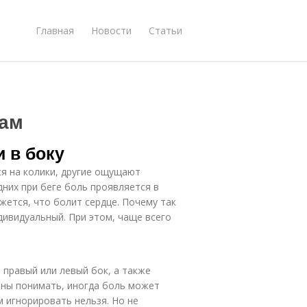
Главная
Новости
Статьи
нам
и в боку
ся на колики, другие ощущают
дних при беге боль проявляется в
ажется, что болит сердце. Почему так
дивидуальный. При этом, чаще всего
 правый или левый бок, а также
жны понимать, иногда боль может
м игнорировать нельзя. Но не