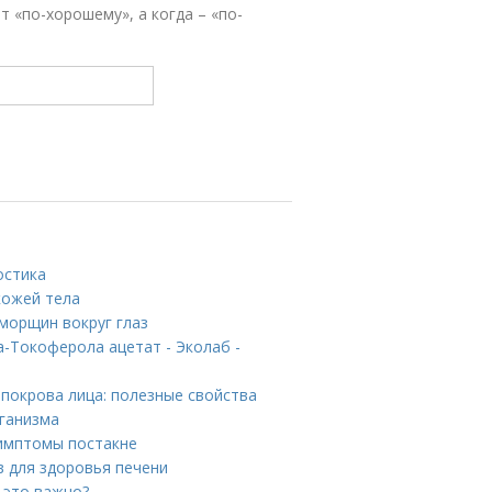
т «по-хорошему», а когда – «по-
остика
кожей тела
морщин вокруг глаз
-Токоферола ацетат - Эколаб -
 покрова лица: полезные свойства
ганизма
Симптомы постакне
в для здоровья печени
 это важно?