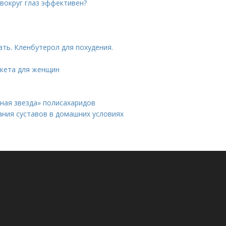
 вокруг глаз эффективен?
ть. Кленбутерол для похудения.
икета для женщин
нная звезда» полисахаридов
ания суставов в домашних условиях