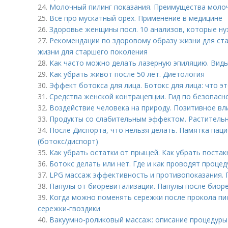
24.
Молочный пилинг показания. Преимущества моло
25.
Всё про мускатный орех. Применение в медицине
26.
Здоровье женщины посл. 10 анализов, которые ну
27.
Рекомендации по здоровому образу жизни для ст
жизни для старшего поколения
28.
Как часто можно делать лазерную эпиляцию. Виды
29.
Как убрать живот после 50 лет. Диетология
30.
Эффект ботокса для лица. Ботокс для лица: что э
31.
Средства женской контрацепции. Гид по безопасн
32.
Воздействие человека на природу. Позитивное вл
33.
Продукты со слабительным эффектом. Растительн
34.
После Диспорта, что нельзя делать. Памятка пац
(ботокс/диспорт)
35.
Как убрать остатки от прыщей. Как убрать постак
36.
Ботокс делать или нет. Где и как проводят процед
37.
LPG массаж эффективность и противопоказания.
38.
Папулы от биоревитализации. Папулы после биоре
39.
Когда можно поменять сережки после прокола пи
сережки-гвоздики
40.
Вакуумно-роликовый массаж: описание процедуры