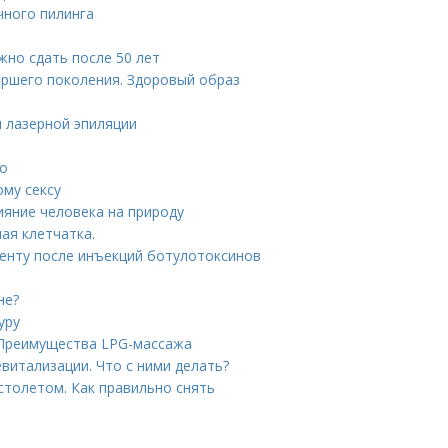
чного пилинга
жно сдать после 50 лет
аршего поколения. Здоровый образ
 лазерной эпиляции
то
ому сексу
ияние человека на природу
ая клетчатка.
иенту после инъекций ботулотоксинов
не?
уру
 Преимущества LPG-массажа
витализации. Что с ними делать?
столетом. Как правильно снять