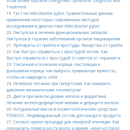
Small Bowel Bacterial Overgrowth Syndrome: Diagnosis And
Treatment
19.
Тест на Helicobacter pylori. Сравнительные данные
применения некоторых современных методов
исследования в диагностике Helicobacter pylori
20.
Лактулоза в лечении функциональных запоров.
Лактулоза в терапии заболеваний органов пищеварения
21.
Препараты от гриппа и простуды. Лекарства от гриппа
22.
Как быстро справиться с простудой летом. Как
быстро справиться с простудой: 6 советов от терапевта
23.
Токсичная и полезная корица. Настоящая и
фальшивая корица: как выбрать правильную пряность,
чтобы не навредить себе
24.
Лечебное питание при гипертонии. Как измерить
давление механическим тонометром
25.
Диета при низком уровне железа и ферритина.
Лечение железодефицитной анемии и дефицита железа
26.
Натуральные масла в косметологических средствах
FEMEGYL. Индивидуальный состав для каждого продукта
27.
Сколько нужно процедур для лазерной эпиляции. Как
определить период роста волос и время, через которое