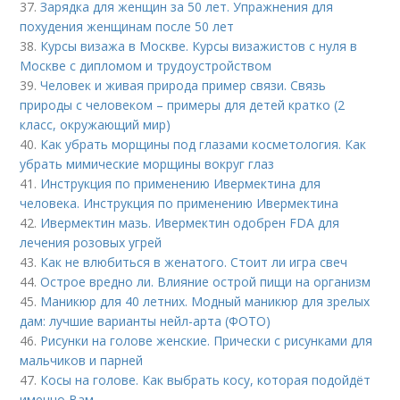
37.
Зарядка для женщин за 50 лет. Упражнения для
похудения женщинам после 50 лет
38.
Курсы визажа в Москве. Курсы визажистов с нуля в
Москве с дипломом и трудоустройством
39.
Человек и живая природа пример связи. Связь
природы с человеком – примеры для детей кратко (2
класс, окружающий мир)
40.
Как убрать морщины под глазами косметология. Как
убрать мимические морщины вокруг глаз
41.
Инструкция по применению Ивермектина для
человека. Инструкция по применению Ивермектина
42.
Ивермектин мазь. Ивермектин одобрен FDA для
лечения розовых угрей
43.
Как не влюбиться в женатого. Стоит ли игра свеч
44.
Острое вредно ли. Влияние острой пищи на организм
45.
Маникюр для 40 летних. Модный маникюр для зрелых
дам: лучшие варианты нейл-арта (ФОТО)
46.
Рисунки на голове женские. Прически с рисунками для
мальчиков и парней
47.
Косы на голове. Как выбрать косу, которая подойдёт
именно Вам