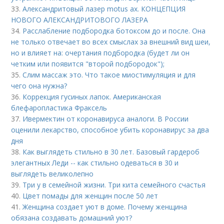
33.
Александритовый лазер motus ax. КОНЦЕПЦИЯ
НОВОГО АЛЕКСАНДРИТОВОГО ЛАЗЕРА
34.
Расслабление подбородка ботоксом до и после. Она
не только отвечает во всех смыслах за внешний вид шеи,
но и влияет на: очертания подбородка (будет ли он
четким или появится "второй подбородок");
35.
Слим массаж это. Что такое миостимуляция и для
чего она нужна?
36.
Коррекция гусиных лапок. Американская
блефаропластика Фраксель
37.
Ивермектин от коронавируса аналоги. В России
оценили лекарство, способное убить коронавирус за два
дня
38.
Как выглядеть стильно в 30 лет. Базовый гардероб
элегантных Леди -- как стильно одеваться в 30 и
выглядеть великолепно
39.
Три у в семейной жизни. Три кита семейного счастья
40.
Цвет помады для женщин после 50 лет
41.
Женщина создает уют в доме. Почему женщина
обязана создавать домашний уют?