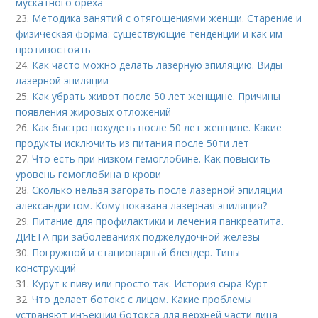
мускатного ореха
23.
Методика занятий с отягощениями женщи. Старение и
физическая форма: существующие тенденции и как им
противостоять
24.
Как часто можно делать лазерную эпиляцию. Виды
лазерной эпиляции
25.
Как убрать живот после 50 лет женщине. Причины
появления жировых отложений
26.
Как быстро похудеть после 50 лет женщине. Какие
продукты исключить из питания после 50ти лет
27.
Что есть при низком гемоглобине. Как повысить
уровень гемоглобина в крови
28.
Сколько нельзя загорать после лазерной эпиляции
александритом. Кому показана лазерная эпиляция?
29.
Питание для профилактики и лечения панкреатита.
ДИЕТА при заболеваниях поджелудочной железы
30.
Погружной и стационарный блендер. Типы
конструкций
31.
Курут к пиву или просто так. История сыра Курт
32.
Что делает ботокс с лицом. Какие проблемы
устраняют инъекции ботокса для верхней части лица