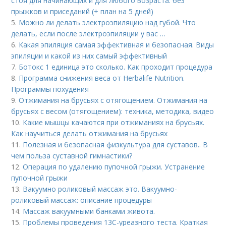
стоя для начинающих и для любого возраста: без
прыжков и приседаний (+ план на 5 дней)
5.
Можно ли делать электроэпиляцию над губой. Что
делать, если после электроэпиляции у вас …
6.
Какая эпиляция самая эффективная и безопасная. Виды
эпиляции и какой из них самый эффективный
7.
Ботокс 1 единица это сколько. Как проходит процедура
8.
Программа снижения веса от Herbalife Nutrition.
Программы похудения
9.
Отжимания на брусьях с отягощением. Отжимания на
брусьях с весом (отягощением): техника, методика, видео
10.
Какие мышцы качаются при отжиманиях на брусьях.
Как научиться делать отжимания на брусьях
11.
Полезная и безопасная физкультура для суставов.. В
чем польза суставной гимнастики?
12.
Операция по удалению пупочной грыжи. Устранение
пупочной грыжи
13.
Вакуумно роликовый массаж это. Вакуумно-
роликовый массаж: описание процедуры
14.
Массаж вакуумными банками живота.
15.
Проблемы проведения 13С-уреазного теста. Краткая