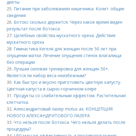
диеты
25.
Питание при заболеваниях кишечника. Колит: общие
сведения
26.
Ботокс сколько держится. Через какое время виден
результат после ботокса
27.
Целебные свойства мускатного ореха. Действие
мускатного ореха
28.
Гимнастика Кегеля для женщин после 50 лет при
опущении матки. Лечение опущения стенок влагалища
без операции
29.
Лучшая силовая тренировка для женщин 50+.
Является ли набор веса неизбежным?
30.
Как быстро и вкусно приготовить цветную капусту.
Цветная капуста в сырно-горчичном кляре
31.
Продукты со слабительным эффектом. Растительная
клетчатка.
32.
Александритовый лазер motus ax. КОНЦЕПЦИЯ
НОВОГО АЛЕКСАНДРИТОВОГО ЛАЗЕРА
33.
Что нельзя после Ботокса. Чего нельзя делать после
процедуры?
34.
LPG массаж эффективность и противопоказания.