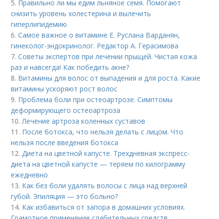
5.
Правильно ли мы едим льняное семя. Помогают
снизить уровень холестерина и вылечить
гиперлипидемию
6.
Самое важное о витамине Е. Руслана Варданян,
гинеколог-эндокринолог. Редактор А. Герасимова
7.
Советы экспертов при лечении прыщей. Чистая кожа
раз и навсегда! Как победить акне?
8.
Витамины для волос от выпадения и для роста. Какие
витамины ускоряют рост волос
9.
Проблема боли при остеоартрозе. Симптомы
деформирующего остеоартроза
10.
Лечение артроза коленных суставов
11.
После ботокса, что нельзя делать с лицом. Что
нельзя после введения ботокса
12.
Диета на цветной капусте. Трехдневная экспресс-
диета на цветной капусте — теряем по килограмму
ежедневно
13.
Как без боли удалять волосы с лица над верхней
губой. Эпиляция — это больно?
14.
Как избавиться от запора в домашних условиях.
Грамотное применение слабительных средств