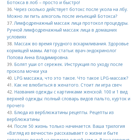
Ботокса в лоб – просто и быстро!
36.
Через сколько действует ботокс после укола на лбу.
Можно ли пить алкоголь после инъекций Ботокса?
37.
Лимфодренажный массаж лица протокол процедуры.
Ручной лимфодренажный массаж лица в домашних
условиях
38.
Массаж во время грудного вскармливания. Здоровье
кормящей мамы. Автор статьи: врач-эндокринолог
Попова Анна Владимировна.
39.
Болят уши от сережек. Инструкция по уходу после
прокола мочки уха
40.
LPG массажа, что это такое. Что такое LPG-массаж?
41.
Как не влюбиться в женатого. Стоит ли игра свеч
42.
Названия одежды с картинками женской. 100 и 1 вид
верхней одежды: полный словарь видов пальто, курток и
прочего
43.
Блюда из верблюжатины рецепты. Рецепты из
верблюжатины
44.
После 50 жизнь только начинается. Ваша трилогия
«Взгляд из вечности» рассказывает о жизни и быте
советских людей на примере одной семьи. Ваша героиня