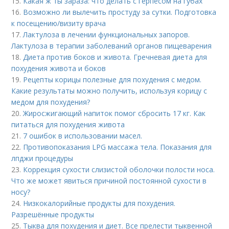
15.
Какая ж ты зараза: что делать с герпесом на губах
16.
Возможно ли вылечить простуду за сутки. Подготовка
к посещению/визиту врача
17.
Лактулоза в лечении функциональных запоров.
Лактулоза в терапии заболеваний органов пищеварения
18.
Диета против боков и живота. Гречневая диета для
похудения живота и боков
19.
Рецепты корицы полезные для похудения с медом.
Какие результаты можно получить, используя корицу с
медом для похудения?
20.
Жиросжигающий напиток помог сбросить 17 кг. Как
питаться для похудения живота
21.
7 ошибок в использовании масел.
22.
Противопоказания LPG массажа тела. Показания для
лпджи процедуры
23.
Коррекция сухости слизистой оболочки полости носа.
Что же может явиться причиной постоянной сухости в
носу?
24.
Низкокалорийные продукты для похудения.
Разрешённые продукты
25.
Тыква для похудения и диет. Все прелести тыквенной