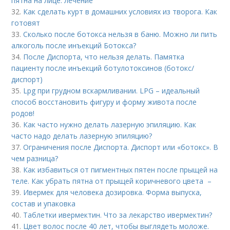
пятна на лице: лечение
32.
Как сделать курт в домашних условиях из творога. Как
готовят
33.
Сколько после ботокса нельзя в баню. Можно ли пить
алкоголь после инъекций Ботокса?
34.
После Диспорта, что нельзя делать. Памятка
пациенту после инъекций ботулотоксинов (ботокс/
диспорт)
35.
Lpg при грудном вскармливании. LPG – идеальный
способ восстановить фигуру и форму живота после
родов!
36.
Как часто нужно делать лазерную эпиляцию. Как
часто надо делать лазерную эпиляцию?
37.
Ограничения после Диспорта. Диспорт или «ботокс». В
чем разница?
38.
Как избавиться от пигментных пятен после прыщей на
теле. Как убрать пятна от прыщей коричневого цвета –
39.
Ивермек для человека дозировка. Форма выпуска,
состав и упаковка
40.
Таблетки ивермектин. Что за лекарство ивермектин?
41.
Цвет волос после 40 лет, чтобы выглядеть моложе.