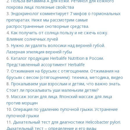
2.
Польза витамина А для кожи. Ретинол для кожного
покрова лица: полезные свойства
3.
Эндокринолог комментирует 7 мифов о гормональных
препаратах. Ниже мы рассмотрим самые
распространенные снотворные средства.
4.
Как получить от солнца пользу и не сжечь кожу.
Влияние солнечных лучей
5.
Нужно ли удалять волосики над верхней губой.
Лазерная эпиляция верхней губы
6.
Каталог продукции Herbalife Nutrition в России.
Представленный ассортимент Herbalife
7.
Отжимания на брусьях с отягощением. Отжимания на
брусьях с весом (отягощением): техника, методика, видео
8.
Прокалываем уши взрослым и детям, что важно знать.
Стоит ли прокалывать уши маленьким детям?
9.
Массаж зоган для лица. Японский массаж для лица
против морщин
10.
Операция по удалению пупочной грыжи. Устранение
пупочной грыжи
11.
Дыхательный тест для диагностики Helicobacter pylori.
Дыхательный тест – определение и его виды