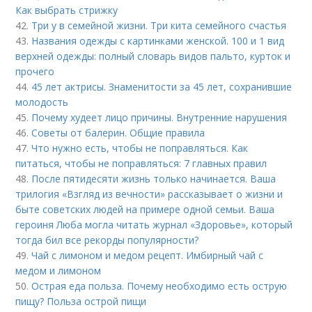
Как выбрать стрижку
42.
Три у в семейной жизни. Три кита семейного счастья
43.
Названия одежды с картинками женской. 100 и 1 вид
верхней одежды: полный словарь видов пальто, курток и
прочего
44.
45 лет актрисы. Знаменитости за 45 лет, сохранившие
молодость
45.
Почему худеет лицо причины. Внутренние нарушения
46.
Советы от балерин. Общие правила
47.
Что нужно есть, чтобы не поправляться. Как
питаться, чтобы не поправляться: 7 главных правил
48.
После пятидесяти жизнь только начинается. Ваша
трилогия «Взгляд из вечности» рассказывает о жизни и
быте советских людей на примере одной семьи. Ваша
героиня Люба могла читать журнал «Здоровье», который
тогда бил все рекорды популярности?
49.
Чай с лимоном и медом рецепт. Имбирный чай с
медом и лимоном
50.
Острая еда польза. Почему необходимо есть острую
пищу? Польза острой пищи