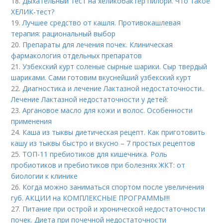
18.
Дыхательный тест на хеликобактер пилори. Что такое
ХЕЛИК-тест?
19.
Лучшее средство от кашля. Противокашлевая
терапия: рациональный выбор
20.
Препараты для лечения почек. Клиническая
фармакология отдельных препаратов
21.
Узбекский курт соленые сырные шарики. Сыр твердый
шариками. Сами готовим вкуснейший узбекский курт
22.
Диагностика и лечение Лактазной недостаточности..
Лечение Лактазной недостаточности у детей:
23.
Аргановое масло для кожи и волос. Особенности
применения
24.
Каша из тыквы диетическая рецепт. Как приготовить
кашу из тыквы быстро и вкусно – 7 простых рецептов
25.
ТОП-11 пребиотиков для кишечника. Роль
пробиотиков и пребиотиков при болезнях ЖКТ: от
биологии к клинике
26.
Когда можно заниматься спортом после увеличения
губ. АКЦИИ на КОМПЛЕКСНЫЕ ПРОГРАММЫ!!!
27.
Питание при острой и хронической недостаточности
почек. Диета при почечной недостаточности