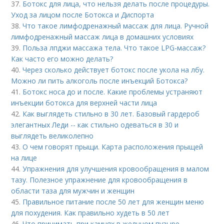
37.
Ботокс для лица, что нельзя делать после процедуры.
Уход за лицом после Ботокса и Диспорта
38.
Что такое лимфодренажный массаж для лица. Ручной
лимфодренажный массаж лица в домашних условиях
39.
Польза лпджи массажа тела. Что такое LPG-массаж?
Как часто его можно делать?
40.
Через сколько действует ботокс после укола на лбу.
Можно ли пить алкоголь после инъекций Ботокса?
41.
Ботокс носа до и после. Какие проблемы устраняют
инъекции ботокса для верхней части лица
42.
Как выглядеть стильно в 30 лет. Базовый гардероб
элегантных Леди -- как стильно одеваться в 30 и
выглядеть великолепно
43.
О чем говорят прыщи. Карта расположения прыщей
на лице
44.
Упражнения для улучшения кровообращения в малом
тазу. Полезное упражнение для кровообращения в
области таза для мужчин и женщин
45.
Правильное питание после 50 лет для женщин меню
для похудения. Как правильно худеть в 50 лет
46.
Что принимать при камнях в желчном пузыре.