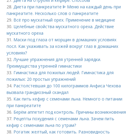
27.
Диета на отрубях и кефире. Способы
28.
Диета при панкреатите ᐈ Меню на каждый день при
панкреатите. Несколько слов о панкреатите
29.
Всё про мускатный орех. Применение в медицине
30.
Целебные свойства мускатного ореха. Действие
мускатного ореха
31.
Маски под глаза от морщин в домашних условиях
посл. Как ухаживать за кожей вокруг глаз в домашних
условиях?
32.
Лучшие упражнения для утренней зарядки.
Преимущества утренней гимнастики
33.
Гимнастика для пожилых людей. Гимнастика для
пожилых: 20 простых упражнений
34.
Растолстевшая до 100 килограммов Анфиса Чехова
вызвала грандиозный скандал
35.
Как пить кефир с семенами льна. Немного о питании
при панкреатите
36.
Берём аппетит под контроль. Причины возникновения
37.
Рецепты похудения с семенами льна. Зачем пить
кефир с семенами льна по утрам?
38.
Рогатик желтый, как готовить. Разновидность