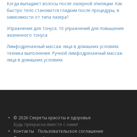
Когда выпадают волосы после лазерной эпиляции. Как
быстро тело становится гладким после процедуры, в
зависимости от типа лазера?
Упражнения для тонуса. 10 упражнений для повышения
жизненного тонуса
Лимфодренажный массаж лица в домашних условиях
техника выполнения. Ручной лимфодренажный массаж
лица в домашних условиях
© 2026 Секреты красоты и здоровья
Будь прекрасна вместе с нами!
Контакты
Пользовательское соглашение