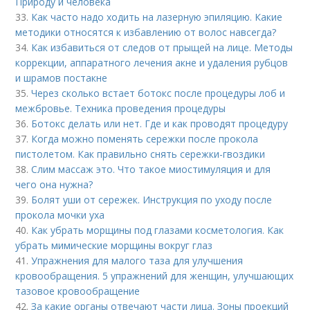
Природу и человека
33.
Как часто надо ходить на лазерную эпиляцию. Какие
методики относятся к избавлению от волос навсегда?
34.
Как избавиться от следов от прыщей на лице. Методы
коррекции, аппаратного лечения акне и удаления рубцов
и шрамов постакне
35.
Через сколько встает ботокс после процедуры лоб и
межбровье. Техника проведения процедуры
36.
Ботокс делать или нет. Где и как проводят процедуру
37.
Когда можно поменять сережки после прокола
пистолетом. Как правильно снять сережки-гвоздики
38.
Слим массаж это. Что такое миостимуляция и для
чего она нужна?
39.
Болят уши от сережек. Инструкция по уходу после
прокола мочки уха
40.
Как убрать морщины под глазами косметология. Как
убрать мимические морщины вокруг глаз
41.
Упражнения для малого таза для улучшения
кровообращения. 5 упражнений для женщин, улучшающих
тазовое кровообращение
42.
За какие органы отвечают части лица. Зоны проекций