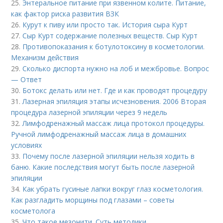
25.
Энтеральное питание при язвенном колите. Питание,
как фактор риска развития ВЗК
26.
Курут к пиву или просто так. История сыра Курт
27.
Сыр Курт содержание полезных веществ. Сыр Курт
28.
Противопоказания к ботулотоксину в косметологии.
Механизм действия
29.
Сколько диспорта нужно на лоб и межбровье. Вопрос
— Ответ
30.
Ботокс делать или нет. Где и как проводят процедуру
31.
Лазерная эпиляция этапы исчезновения. 2006 Вторая
процедура лазерной эпиляции через 9 недель
32.
Лимфодренажный массаж лица протокол процедуры.
Ручной лимфодренажный массаж лица в домашних
условиях
33.
Почему после лазерной эпиляции нельзя ходить в
баню. Какие последствия могут быть после лазерной
эпиляции
34.
Как убрать гусиные лапки вокруг глаз косметология.
Как разгладить морщины под глазами – советы
косметолога
35.
Что такое мезонити. Суть методики