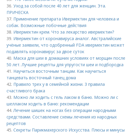
36.
Уход за собой после 40 лет для женщин. Эта.
ПРИЧЕСКА
37.
Применение препарата Ивермектин для человека и
собак. Возможные побочные действия
38.
Ивермектин крем. Что за лекарство ивермектин?
39.
Ивермектин от коронавируса аналог. Австралийские
учёные заявили, что одобренный FDA ивермектин может
подавлять коронавирус за двое суток
40.
Маска для шеи в домашних условиях от морщин после
50 лет. Лучшие рецепты для упругости шеи и подбородка
41.
Научиться восточным танцам. Как научиться
танцевать восточный танец дома
42.
Правило трех у в семейной жизни. 3 правила
счастливого брака
43.
Можно ли ходить с гель лаком в баню. Можно ли с
шеллаком ходить в баню: рекомендации
44.
Лечение шишек на ногах без операции народными
средствами. Составление схемы лечения из народных
рецептов
45.
Секреты Парикмахерского Искусства. Плюсы и минусы