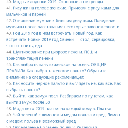
40.
Модные лодочки 2019. Основные антитренды
41.
Рисунки на голове женские. Прически с рисунками для
мальчиков и парней
42.
Отношение мужчин к бывшим девушкам. Поведение
мужчины после расставания: некоторые закономерности
43.
Год 2019 год в чем встречать Новый год. Как
встречать Новый 2019 год Свиньи — стол, сервировка,
что готовить, еда
44.
Шунтирование при циррозе печени. ПСШ и
трансплантация печени
45.
Как выбрать пальто женское на осень. ОБЩИЕ
ПРАВИЛА Как выбрать женское пальто? Обратите
внимание на следующие рекомендации:
46.
Как носить черное пальто и выглядеть не, как все. Как
выбрать пальто?
47.
Выйти, как замуж посл. Разбираем по пунктам, как
выйти замуж после 50
48.
Мода лето 2019 платья на каждый кому з. Платья
49.
Чай зеленый с лимоном и медом польза и вред. Лимон
с медом: польза и возможный вред
50.
Определение болезней по лицу. Китайская