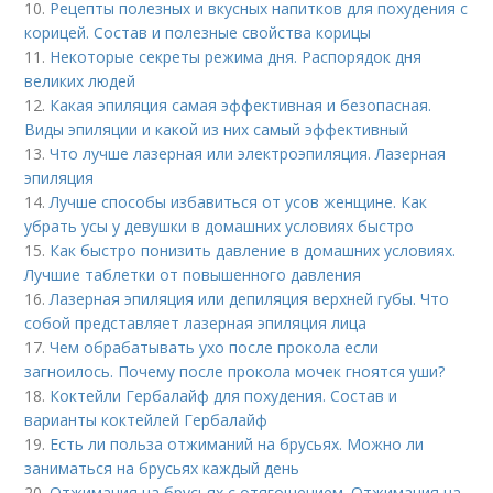
10.
Рецепты полезных и вкусных напитков для похудения с
корицей. Состав и полезные свойства корицы
11.
Некоторые секреты режима дня. Распорядок дня
великих людей
12.
Какая эпиляция самая эффективная и безопасная.
Виды эпиляции и какой из них самый эффективный
13.
Что лучше лазерная или электроэпиляция. Лазерная
эпиляция
14.
Лучше способы избавиться от усов женщине. Как
убрать усы у девушки в домашних условиях быстро
15.
Как быстро понизить давление в домашних условиях.
Лучшие таблетки от повышенного давления
16.
Лазерная эпиляция или депиляция верхней губы. Что
собой представляет лазерная эпиляция лица
17.
Чем обрабатывать ухо после прокола если
загноилось. Почему после прокола мочек гноятся уши?
18.
Коктейли Гербалайф для похудения. Состав и
варианты коктейлей Гербалайф
19.
Есть ли польза отжиманий на брусьях. Можно ли
заниматься на брусьях каждый день
20.
Отжимания на брусьях с отягощением. Отжимания на