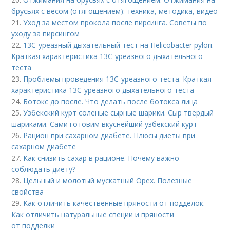
брусьях с весом (отягощением): техника, методика, видео
21.
Уход за местом прокола после пирсинга. Советы по
уходу за пирсингом
22.
13С-уреазный дыхательный тест на Helicobacter pylori.
Краткая характеристика 13С-уреазного дыхательного
теста
23.
Проблемы проведения 13С-уреазного теста. Краткая
характеристика 13С-уреазного дыхательного теста
24.
Ботокс до после. Что делать после ботокса лица
25.
Узбекский курт соленые сырные шарики. Сыр твердый
шариками. Сами готовим вкуснейший узбекский курт
26.
Рацион при сахарном диабете. Плюсы диеты при
сахарном диабете
27.
Как снизить сахар в рационе. Почему важно
соблюдать диету?
28.
Цельный и молотый мускатный Орех. Полезные
свойства
29.
Как отличить качественные пряности от подделок.
Как отличить натуральные специи и пряности
от подделки