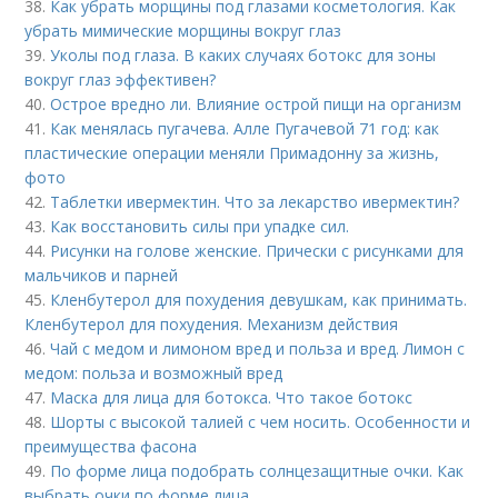
38.
Как убрать морщины под глазами косметология. Как
убрать мимические морщины вокруг глаз
39.
Уколы под глаза. В каких случаях ботокс для зоны
вокруг глаз эффективен?
40.
Острое вредно ли. Влияние острой пищи на организм
41.
Как менялась пугачева. Алле Пугачевой 71 год: как
пластические операции меняли Примадонну за жизнь,
фото
42.
Таблетки ивермектин. Что за лекарство ивермектин?
43.
Как восстановить силы при упадке сил.
44.
Рисунки на голове женские. Прически с рисунками для
мальчиков и парней
45.
Кленбутерол для похудения девушкам, как принимать.
Кленбутерол для похудения. Механизм действия
46.
Чай с медом и лимоном вред и польза и вред. Лимон с
медом: польза и возможный вред
47.
Маска для лица для ботокса. Что такое ботокс
48.
Шорты с высокой талией с чем носить. Особенности и
преимущества фасона
49.
По форме лица подобрать солнцезащитные очки. Как
выбрать очки по форме лица