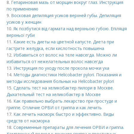
8.
Гепариновая мазь от морщин вокруг глаз. Инструкция
по применению
9.
Восковая депиляция усиков верхней губы. Депиляция
усиков у женщин
10.
Як позбутися від гармата над верхньою губою. Епіляція
верхньої губи
11.
Какие есть диеты на цветной капусте. Диета при
гастрите желудка, если кислотность повышена
12.
Избавиться от волос на теле навсегда. Можно ли
избавиться от нежелательных волос навсегда
13.
Инструкция по уходу после прокола мочки уха
14.
Методы диагностики Helicobacter pylori. Показания и
методы исследования больных на Helicobacter pylori
15.
Сделать тест на хеликобактер пилори в Москве.
Дыхательный тест на хеликобактер в Москве
16.
Как правильно выбрать лекарство при простуде и
гриппе. Отличие ОРВИ от гриппа и как лечить
17.
Как лечить насморк быстро и эффективно. Виды
средств от насморка
18.
Современные препараты для лечения ОРВИ и гриппа.
Комплексный подход к лечению гриппа и простудных