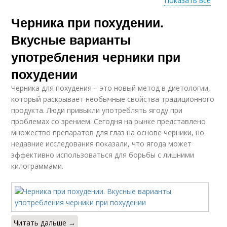
Показать все
Черника при похудении.
Голубика при
Черники для глаз
похудении
Вкусные варианты
употребления черники при
похудении
Голубика для
похудения
Черника для похудения – это новый метод в диетологии,
который раскрывает необычные свойства традиционного
продукта. Люди привыкли употреблять ягоду при
проблемах со зрением. Сегодня на рынке представлено
множество препаратов для глаз на основе черники, но
недавние исследования показали, что ягода может
эффективно использоваться для борьбы с лишними
килограммами.
Читать дальше →