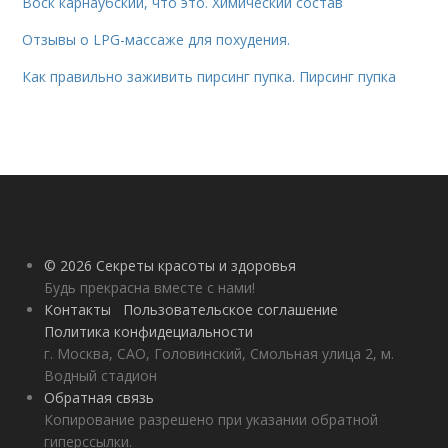
Воск карнаубский, что это. Химический состав
Отзывы о LPG-массаже для похудения.
Как правильно заживить пирсинг пупка. Пирсинг пупка
© 2026 Секреты красоты и здоровья
Будь прекрасна вместе с нами!
Контакты
Пользовательское соглашение
Политика конфидециальности
г. Москва, САО, Головинский, Смольная улица 2, м.
Водный стадион
Обратная связь
Копирование разрешено при указании обратной
гиперссылки.