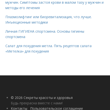
мужчин. Симптомы застоя крови в малом тазу у мужчин и
методы его лечения
Плазмолифтинг или биоревитализация, что лучше.
Инъекционные методики
Личная ГИГИЕНА спортсмена. Основы гигиены
спортсмена
Салат для похудения метла. Пять рецептов салата
«Метелка» для похудения
© 2026 Секреты красоты и здоровья
Будь прекрасна вместе с нами!
Контакты
Пользовательское соглашение