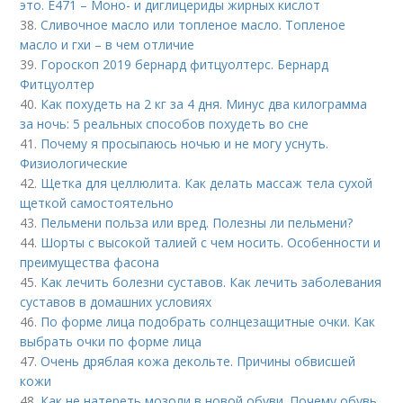
это. Е471 – Моно- и диглицериды жирных кислот
38.
Сливочное масло или топленое масло. Топленое
масло и гхи – в чем отличие
39.
Гороскоп 2019 бернард фитцуолтерс. Бернард
Фитцуолтер
40.
Как похудеть на 2 кг за 4 дня. Минус два килограмма
за ночь: 5 реальных способов похудеть во сне
41.
Почему я просыпаюсь ночью и не могу уснуть.
Физиологические
42.
Щетка для целлюлита. Как делать массаж тела сухой
щеткой самостоятельно
43.
Пельмени польза или вред. Полезны ли пельмени?
44.
Шорты с высокой талией с чем носить. Особенности и
преимущества фасона
45.
Как лечить болезни суставов. Как лечить заболевания
суставов в домашних условиях
46.
По форме лица подобрать солнцезащитные очки. Как
выбрать очки по форме лица
47.
Очень дряблая кожа декольте. Причины обвисшей
кожи
48.
Как не натереть мозоли в новой обуви. Почему обувь