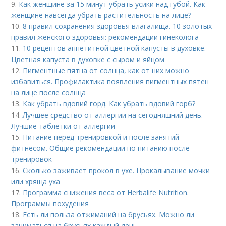
9.
Как женщине за 15 минут убрать усики над губой. Как
женщине навсегда убрать растительность на лице?
10.
8 правил сохранения здоровья влагалища. 10 золотых
правил женского здоровья: рекомендации гинеколога
11.
10 рецептов аппетитной цветной капусты в духовке.
Цветная капуста в духовке с сыром и яйцом
12.
Пигментные пятна от солнца, как от них можно
избавиться. Профилактика появления пигментных пятен
на лице после солнца
13.
Как убрать вдовий горд. Как убрать вдовий горб?
14.
Лучшее средство от аллергии на сегодняшний день.
Лучшие таблетки от аллергии
15.
Питание перед тренировкой и после занятий
фитнесом. Общие рекомендации по питанию после
тренировок
16.
Сколько заживает прокол в ухе. Прокалывание мочки
или хряща уха
17.
Программа снижения веса от Herbalife Nutrition.
Программы похудения
18.
Есть ли польза отжиманий на брусьях. Можно ли
заниматься на брусьях каждый день