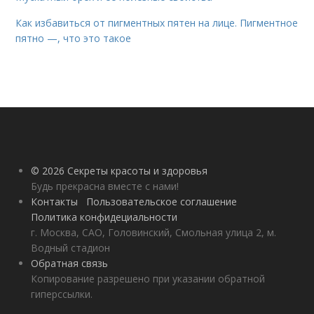
Как избавиться от пигментных пятен на лице. Пигментное
пятно —, что это такое
© 2026 Секреты красоты и здоровья
Будь прекрасна вместе с нами!
Контакты
Пользовательское соглашение
Политика конфидециальности
г. Москва, САО, Головинский, Смольная улица 2, м.
Водный стадион
Обратная связь
Копирование разрешено при указании обратной
гиперссылки.