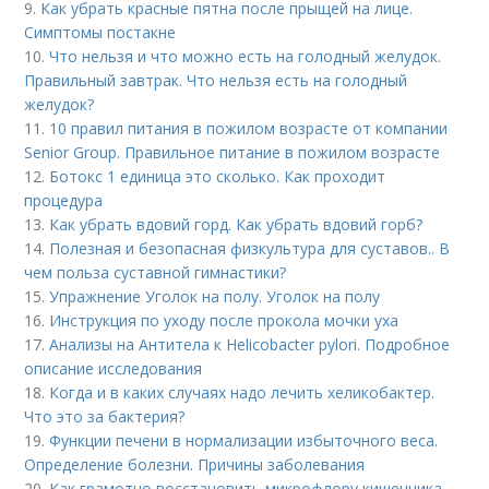
9.
Как убрать красные пятна после прыщей на лице.
Симптомы постакне
10.
Что нельзя и что можно есть на голодный желудок.
Правильный завтрак. Что нельзя есть на голодный
желудок?
11.
10 правил питания в пожилом возрасте от компании
Senior Group. Правильное питание в пожилом возрасте
12.
Ботокс 1 единица это сколько. Как проходит
процедура
13.
Как убрать вдовий горд. Как убрать вдовий горб?
14.
Полезная и безопасная физкультура для суставов.. В
чем польза суставной гимнастики?
15.
Упражнение Уголок на полу. Уголок на полу
16.
Инструкция по уходу после прокола мочки уха
17.
Анализы на Антитела к Helicobacter pylori. Подробное
описание исследования
18.
Когда и в каких случаях надо лечить хеликобактер.
Что это за бактерия?
19.
Функции печени в нормализации избыточного веса.
Определение болезни. Причины заболевания
20.
Как грамотно восстановить микрофлору кишечника.