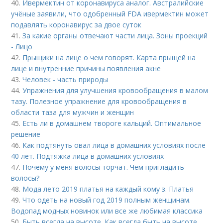
40.
Ивермектин от коронавируса аналог. Австралийские
учёные заявили, что одобренный FDA ивермектин может
подавлять коронавирус за двое суток
41.
За какие органы отвечают части лица. Зоны проекций
- Лицо
42.
Прыщики на лице о чем говорят. Карта прыщей на
лице и внутренние причины появления акне
43.
Человек - часть природы
44.
Упражнения для улучшения кровообращения в малом
тазу. Полезное упражнение для кровообращения в
области таза для мужчин и женщин
45.
Есть ли в домашнем твороге кальций. Оптимальное
решение
46.
Как подтянуть овал лица в домашних условиях после
40 лет. Подтяжка лица в домашних условиях
47.
Почему у меня волосы торчат. Чем пригладить
волосы?
48.
Мода лето 2019 платья на каждый кому з. Платья
49.
Что одеть на новый год 2019 полным женщинам.
Водопад модных новинок или все же любимая классика
50.
Быть всегда на высоте. Как всегда быть на высоте