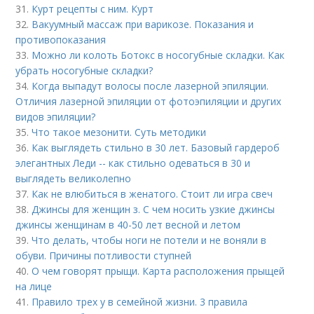
31.
Курт рецепты с ним. Курт
32.
Вакуумный массаж при варикозе. Показания и
противопоказания
33.
Можно ли колоть Ботокс в носогубные складки. Как
убрать носогубные складки?
34.
Когда выпадут волосы после лазерной эпиляции.
Отличия лазерной эпиляции от фотоэпиляции и других
видов эпиляции?
35.
Что такое мезонити. Суть методики
36.
Как выглядеть стильно в 30 лет. Базовый гардероб
элегантных Леди -- как стильно одеваться в 30 и
выглядеть великолепно
37.
Как не влюбиться в женатого. Стоит ли игра свеч
38.
Джинсы для женщин з. С чем носить узкие джинсы
джинсы женщинам в 40-50 лет весной и летом
39.
Что делать, чтобы ноги не потели и не воняли в
обуви. Причины потливости ступней
40.
О чем говорят прыщи. Карта расположения прыщей
на лице
41.
Правило трех у в семейной жизни. 3 правила