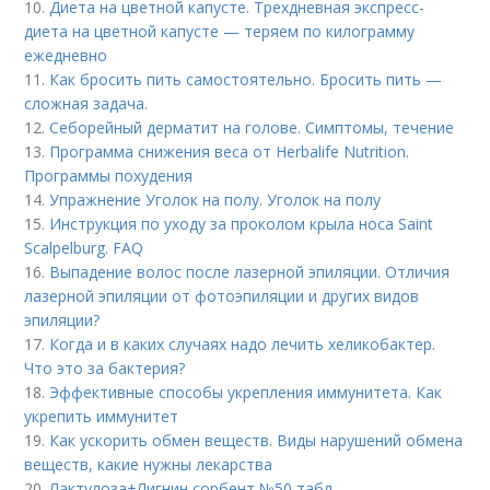
10.
Диета на цветной капусте. Трехдневная экспресс-
диета на цветной капусте — теряем по килограмму
ежедневно
11.
Как бросить пить самостоятельно. Бросить пить —
сложная задача.
12.
Себорейный дерматит на голове. Cимптомы, течение
13.
Программа снижения веса от Herbalife Nutrition.
Программы похудения
14.
Упражнение Уголок на полу. Уголок на полу
15.
Инструкция по уходу за проколом крыла носа Saint
Scalpelburg. FAQ
16.
Выпадение волос после лазерной эпиляции. Отличия
лазерной эпиляции от фотоэпиляции и других видов
эпиляции?
17.
Когда и в каких случаях надо лечить хеликобактер.
Что это за бактерия?
18.
Эффективные способы укрепления иммунитета. Как
укрепить иммунитет
19.
Как ускорить обмен веществ. Виды нарушений обмена
веществ, какие нужны лекарства
20.
Лактулоза+Лигнин сорбент №50 табл.