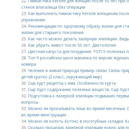
22.
Гимнастика Кегеля для женщин после 50 лет при 
стенок влагалища без операции
23.
Как выполнять гимнастику Кегеля женщинам после
упражнения
24.
Рекомендации по здоровому образу жизни для ст
жизни для старшего поколения
25.
Как часто можно делать лазерную эпиляцию. Виды
26.
Как убрать живот после 50 лет. Диетология
27.
Цветная капуста для похудения. ТОП-5 полезных 
28.
Топ 9 российских школ макияжа по версии журнал
номера
29.
Человек и живая природа пример связи. Связь пр
детей кратко (2 класс, окружающий мир)
30.
Сыр курт рецепты с ним. Особенности курта
31.
Сыр Курт содержание полезных веществ. Сыр Кур
32.
Подготовка к лазерной эпиляции подмышек первый
вопросы
33.
Можно ли прокалывать язык во время месячных.
во время менструации
34.
Можно ли колоть Ботокс в носогубные складки. К
35.
Сколько процедур лазерной эпиляции нужно для п