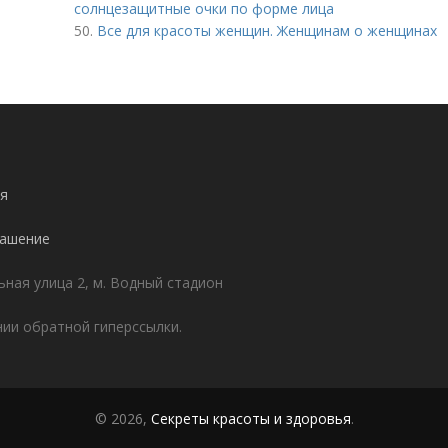
солнцезащитные очки по форме лица
50.
Все для красоты женщин. Женщинам о женщинах
я
лашение
ьная улица 2, м. Водный стадион
ии обратной гиперссылки.
© 2026,
Секреты красоты и здоровья
.