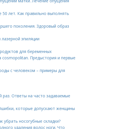
опущении матки. Лечение опущения
 50 лет. Как правильно выполнять
аршего поколения. Здоровый образ
 лазерной эпиляции
продуктов для беременных
а cosmopolitan. Предыстория и первые
ироды с человеком – примеры для
т
 раз. Ответы на часто задаваемые
 Ошибки, которые допускают женщины
ак убрать носогубные складки?
олного удаления волос ноги. Что