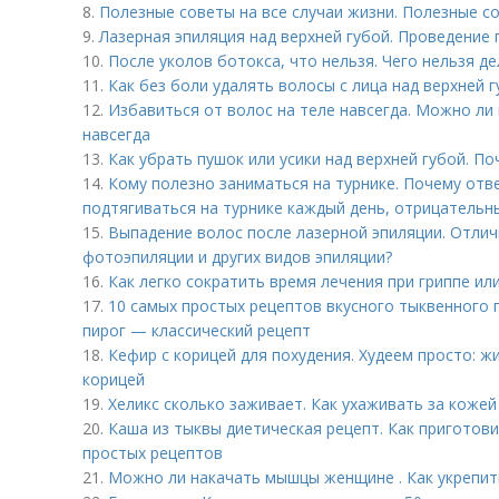
8.
Полезные советы на все случаи жизни. Полезные со
9.
Лазерная эпиляция над верхней губой. Проведение
10.
После уколов ботокса, что нельзя. Чего нельзя д
11.
Как без боли удалять волосы с лица над верхней 
12.
Избавиться от волос на теле навсегда. Можно ли
навсегда
13.
Как убрать пушок или усики над верхней губой. П
14.
Кому полезно заниматься на турнике. Почему отв
подтягиваться на турнике каждый день, отрицательн
15.
Выпадение волос после лазерной эпиляции. Отлич
фотоэпиляции и других видов эпиляции?
16.
Как легко сократить время лечения при гриппе или
17.
10 самых простых рецептов вкусного тыквенного 
пирог — классический рецепт
18.
Кефир с корицей для похудения. Худеем просто: 
корицей
19.
Хеликс сколько заживает. Как ухаживать за кожей
20.
Каша из тыквы диетическая рецепт. Как приготови
простых рецептов
21.
Можно ли накачать мышцы женщине . Как укрепить