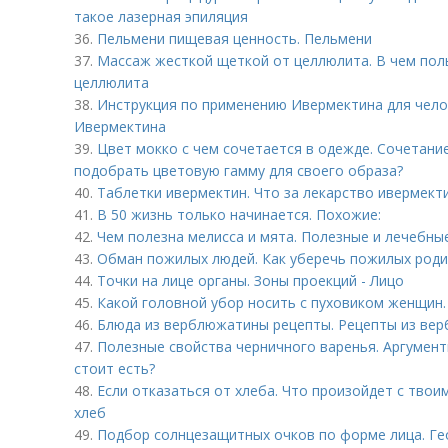
такое лазерная эпиляция
36.
Пельмени пищевая ценность. Пельмени
37.
Массаж жесткой щеткой от целлюлита. В чем поль
целлюлита
38.
Инструкция по применению Ивермектина для чело
Ивермектина
39.
Цвет мокко с чем сочетается в одежде. Сочетание
подобрать цветовую гамму для своего образа?
40.
Таблетки ивермектин. Что за лекарство ивермект
41.
В 50 жизнь только начинается. Похожие:
42.
Чем полезна мелисса и мята. Полезные и лечебны
43.
Обман пожилых людей. Как уберечь пожилых род
44.
Точки на лице органы. Зоны проекций - Лицо
45.
Какой головной убор носить с пуховиком женщин.
46.
Блюда из верблюжатины рецепты. Рецепты из ве
47.
Полезные свойства черничного варенья. Аргумент
стоит есть?
48.
Если отказаться от хлеба. Что произойдет с твои
хлеб
49.
Подбор солнцезащитных очков по форме лица. Ге