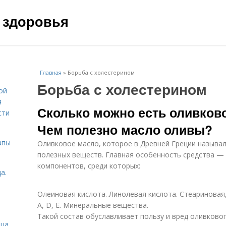
 здоровья
Главная
»
Борьба с холестерином
Борьба с холестерином
ой
я
Сколько можно есть оливково
сти
Чем полезно масло оливы?
апы
Оливковое масло, которое в Древней Греции называ
полезных веществ. Главная особенность средства —
компонентов, среди которых:
а.
Олеиновая кислота. Линолевая кислота. Стеариновая
А, D, E. Минеральные вещества.
Такой состав обуславливает пользу и вред оливково
ица