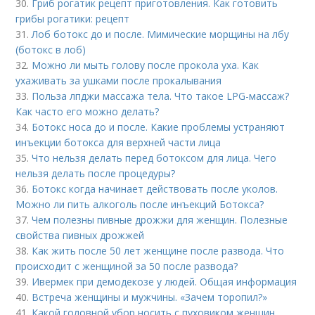
30.
Гриб рогатик рецепт приготовления. Как готовить
грибы рогатики: рецепт
31.
Лоб ботокс до и после. Мимические морщины на лбу
(ботокс в лоб)
32.
Можно ли мыть голову после прокола уха. Как
ухаживать за ушками после прокалывания
33.
Польза лпджи массажа тела. Что такое LPG-массаж?
Как часто его можно делать?
34.
Ботокс носа до и после. Какие проблемы устраняют
инъекции ботокса для верхней части лица
35.
Что нельзя делать перед ботоксом для лица. Чего
нельзя делать после процедуры?
36.
Ботокс когда начинает действовать после уколов.
Можно ли пить алкоголь после инъекций Ботокса?
37.
Чем полезны пивные дрожжи для женщин. Полезные
свойства пивных дрожжей
38.
Как жить после 50 лет женщине после развода. Что
происходит с женщиной за 50 после развода?
39.
Ивермек при демодекозе у людей. Общая информация
40.
Встреча женщины и мужчины. «Зачем торопил?»
41.
Какой головной убор носить с пуховиком женщин.