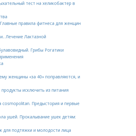
Дыхательный тест на хеликобактер в
ства
 Главные правила фитнеса для женщин
и.. Лечение Лактазной
булавовидный. Грибы Рогатики
 применения
ка
ему женщины «за 40» поправляются, и
е продукты исключить из питания
а cosmopolitan. Предыстория и первые
ла ушей. Прокалывание ушек детям:
ж для подтяжки и молодости лица