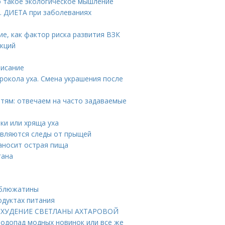
о такое экологическое мышление
. ДИЕТА при заболеваниях
ие, как фактор риска развития ВЗК
укций
писание
рокола уха. Смена украшения после
етям: отвечаем на часто задаваемые
ки или хряща уха
являются следы от прыщей
наносит острая пища
гана
рблюжатины
одуктах питания
 ПОХУДЕНИЕ СВЕТЛАНЫ АХТАРОВОЙ
Водопад модных новинок или все же