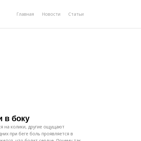
Главная
Новости
Статьи
и в боку
ся на колики, другие ощущают
дних при беге боль проявляется в
ажется, что болит сердце. Почему так