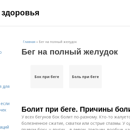
 здоровья
Главная
»
Бег на полный желудок
Бег на полный желудок
о
Бок при беге
Боль при беге
я для
 если
Болит при беге. Причины бол
чек
У всех бегунов бок болит по-разному. Кто-то жалует
болезненное сжатие, схватки или острые спазмы. У о
даций
правом боку, у других – в левом, третьим, вообще, к