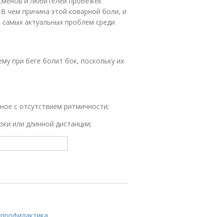
сменов и любителей пробежек
 В чем причина этой коварной боли, и
з самых актуальных проблем среди
му при беге болит бок, поскольку их
тное с отсутствием ритмичности;
зки или длинной дистанции;
и профилактика