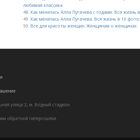
любимая классика
48.
Как менялась Алла Пугачева с годами. Вся жизнь в
49.
Как менялась Алла Пугачева. Вся жизнь в 10 фото
50.
Все для красоты женщин. Женщинам о женщинах
я
лашение
ьная улица 2, м. Водный стадион
ии обратной гиперссылки.