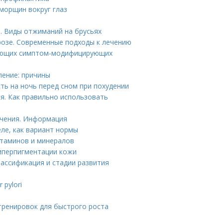
морщин вокруг глаз
. Виды отжиманий на брусьях
розе. Современные подходы к лечению
вующих симптом-модифицирующих
ление: причины
ть на ночь перед сном при похудении
ся. Как правильно использовать
ечения. Информация
еле, как вариант нормы
итаминов и минералов
гиперпигментации кожи
лассификация и стадии развития
 pylori
тренировок для быстрого роста