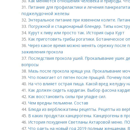
30.
Как меняются отношения человека и природы. Чт
31.
Питание для профилактики и лечения панкреатита
поджелудочной железы
32.
Энтеральное питание при язвенном колите. Питан
33.
Погружной и стационарный блендер. Типы констр
34.
Курут к пиву или просто так. История сыра Курт
35.
Как приготовить грибы рогатики. Ботаническое о
36.
Через какое время можно менять сережку после п
заживления прокола
37.
Последствия прокола ушей. Прокалывание ушек д
вопросы
38.
Мазь после прокола хряща уха. Прокалывание моч
39.
Что помогает от пятен после прыщей. Почему по
40.
На что влияет острая пища. Какой вред желудку 
41.
Как должен сидеть кардиган. Выбор фасона карди
42.
Как восстановить силы при упадке сил.
43.
Чем вредны пельмени. Состав
44.
Блюда из верблюжатины рецепты. Рецепты из ве
45.
В каких продуктах канцерогены. Канцерогены в пр
46.
История похудения Светланы Ахтаровой меню.
47.
Что одеть на новый год 2019 полным женщинам. 