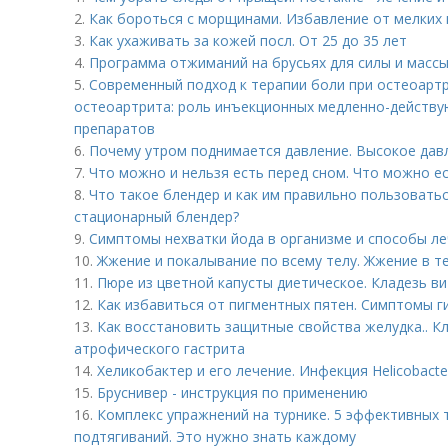
2.
Как бороться с морщинами. Избавление от мелких 
3.
Как ухаживать за кожей посл. От 25 до 35 лет
4.
Программа отжиманий на брусьях для силы и массы
5.
Современный подход к терапии боли при остеоарт
остеоартрита: роль инъекционных медленно-дейст
препаратов
6.
Почему утром поднимается давление. Высокое дав
7.
Что можно и нельзя есть перед сном. Что можно ес
8.
Что такое блендер и как им правильно пользовать
стационарный блендер?
9.
Симптомы нехватки йода в организме и способы л
10.
Жжение и покалывание по всему телу. Жжение в т
11.
Пюре из цветной капусты диетическое. Кладезь в
12.
Как избавиться от пигментных пятен. Симптомы 
13.
Как восстановить защитные свойства желудка.. К
атрофического гастрита
14.
Хеликобактер и его лечение. Инфекция Helicobacter
15.
Бруснивер - инструкция по применению
16.
Комплекс упражнений на турнике. 5 эффективных 
подтягиваний. Это нужно знать каждому