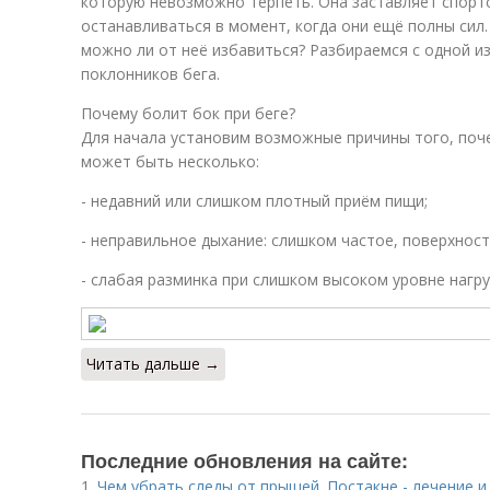
которую невозможно терпеть. Она заставляет спорт
останавливаться в момент, когда они ещё полны сил.
можно ли от неё избавиться? Разбираемся с одной и
поклонников бега.
Почему болит бок при беге?
Для начала установим возможные причины того, поче
может быть несколько:
- недавний или слишком плотный приём пищи;
- неправильное дыхание: слишком частое, поверхнос
- слабая разминка при слишком высоком уровне нагру
Читать дальше →
Последние обновления на сайте:
1.
Чем убрать следы от прыщей. Постакне - лечение 