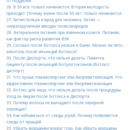
от подделки
26.
В 50 все только начинается. Вторая молодость
приходит. Почему жизнь после 50 лет только начинается
27.
Хитин польза и вред для человека. Хитин —
«нераскрученная звезда» полисахаридов
28.
Энтеральное питание при язвенном колите. Питание,
как фактор риска развития ВЗК
29.
Сколько после ботокса нельзя в баню. Можно ли пить
алкоголь после инъекций Ботокса?
30.
После Диспорта, что нельзя делать. Памятка
пациенту после инъекций ботулотоксинов (ботокс/
диспорт)
31.
Что лучше плазмолифтинг или биоревитализация. Что
эффективнее плазмолифтинг или биоревитализация
32.
Ботокс для лица, что нельзя делать после процедуры.
Уход за лицом после Ботокса и Диспорта
33.
Почему волосы не выпадают после лазерной
эпиляции?
34.
Как избавиться от следы угрей. Почему появляются
следы от прыщей
35.
Убрать морщинки вокруг глаз. Как убрать морщины