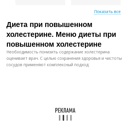
Показать все
Продукты при
Диета при повышенном
Продукты при
повышенном
высоком холестерине
холестерине
холестерине. Меню диеты при
повышенном холестерине
Необходимость понизить содержание холестерина
оценивает врач. С целью сохранения здоровья и чистоты
сосудов применяют комплексный подход: