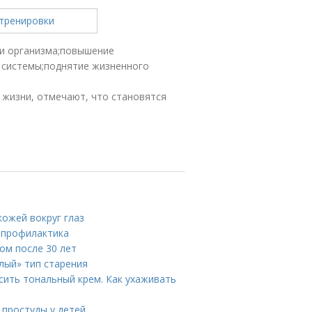
ти организма;повышение
 системы;поднятие жизненного
 жизни, отмечают, что становятся
кожей вокруг глаз
и профилактика
цом после 30 лет
лый» тип старения
сить тональный крем. Как ухаживать
 простуды у детей