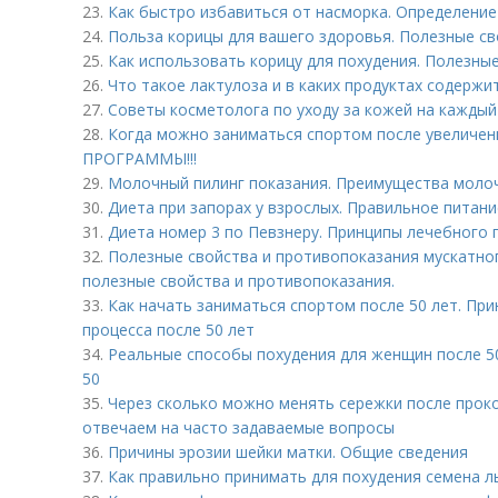
23.
Как быстро избавиться от насморка. Определение
24.
Польза корицы для вашего здоровья. Полезные с
25.
Как использовать корицу для похудения. Полезны
26.
Что такое лактулоза и в каких продуктах содержи
27.
Советы косметолога по уходу за кожей на каждый
28.
Когда можно заниматься спортом после увеличе
ПРОГРАММЫ!!!
29.
Молочный пилинг показания. Преимущества моло
30.
Диета при запорах у взрослых. Правильное питани
31.
Диета номер 3 по Певзнеру. Принципы лечебного 
32.
Полезные свойства и противопоказания мускатн
полезные свойства и противопоказания.
33.
Как начать заниматься спортом после 50 лет. Пр
процесса после 50 лет
34.
Реальные способы похудения для женщин после 50
50
35.
Через сколько можно менять сережки после проко
отвечаем на часто задаваемые вопросы
36.
Причины эрозии шейки матки. Общие сведения
37.
Как правильно принимать для похудения семена л