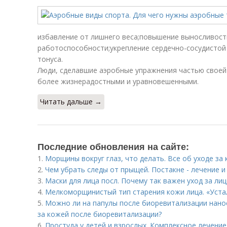
избавление от лишнего веса;повышение выносливос
работоспособности;укрепление сердечно-сосудистой
тонуса.
Люди, сделавшие аэробные упражнения частью своей
более жизнерадостными и уравновешенными.
Читать дальше →
Последние обновления на сайте:
1.
Морщины вокруг глаз, что делать. Все об уходе за 
2.
Чем убрать следы от прыщей. Постакне - лечение 
3.
Маски для лица посл. Почему так важен уход за ли
4.
Мелкоморщинистый тип старения кожи лица. «Уста
5.
Можно ли на папулы после биоревитализации нано
за кожей после биоревитализации?
6.
Простуда у детей и взрослых. Комплексное лечение