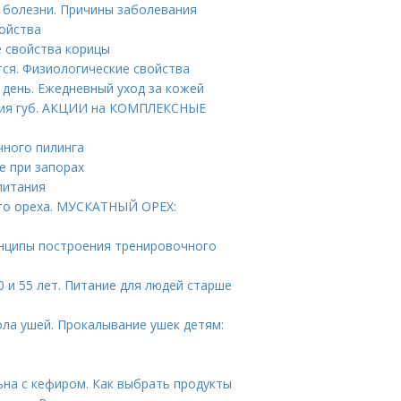
 болезни. Причины заболевания
войства
е свойства корицы
тся. Физиологические свойства
 день. Ежедневный уход за кожей
ния губ. АКЦИИ на КОМПЛЕКСНЫЕ
чного пилинга
е при запорах
питания
ого ореха. МУСКАТНЫЙ ОРЕХ:
инципы построения тренировочного
 и 55 лет. Питание для людей старше
ла ушей. Прокалывание ушек детям:
ьна с кефиром. Как выбрать продукты