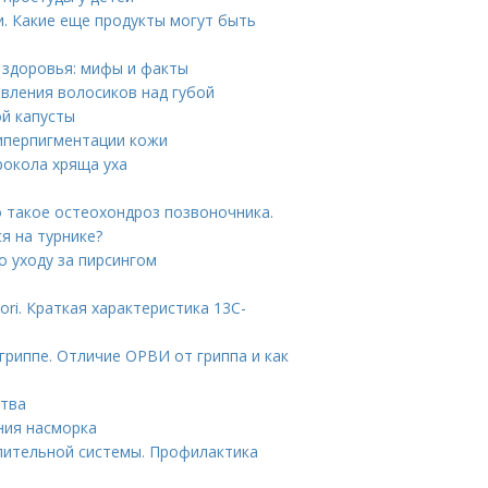
. Какие еще продукты могут быть
я здоровья: мифы и факты
явления волосиков над губой
ой капусты
гиперпигментации кожи
рокола хряща уха
о такое остеохондроз позвоночника.
я на турнике?
о уходу за пирсингом
ori. Краткая характеристика 13С-
гриппе. Отличие ОРВИ от гриппа и как
ства
ния насморка
лительной системы. Профилактика