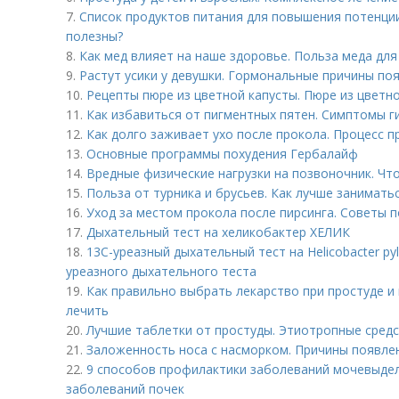
7.
Список продуктов питания для повышения потенции
полезны?
8.
Как мед влияет на наше здоровье. Польза меда дл
9.
Растут усики у девушки. Гормональные причины по
10.
Рецепты пюре из цветной капусты. Пюре из цветн
11.
Как избавиться от пигментных пятен. Симптомы 
12.
Как долго заживает ухо после прокола. Процесс п
13.
Основные программы похудения Гербалайф
14.
Вредные физические нагрузки на позвоночник. Чт
15.
Польза от турника и брусьев. Как лучше заниматьс
16.
Уход за местом прокола после пирсинга. Советы п
17.
Дыхательный тест на хеликобактер ХЕЛИК
18.
13С-уреазный дыхательный тест на Helicobacter pyl
уреазного дыхательного теста
19.
Как правильно выбрать лекарство при простуде и 
лечить
20.
Лучшие таблетки от простуды. Этиотропные сред
21.
Заложенность носа с насморком. Причины появле
22.
9 способов профилактики заболеваний мочевыде
заболеваний почек