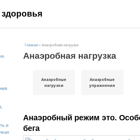
 здоровья
Главная
»
Анаэробная нагрузка
Анаэробная нагрузка
их
Анаэробные
Анаэробные
нагрузки
упражнения
ния
я,
Анаэробный режим это. Особ
ть и
бега
чках