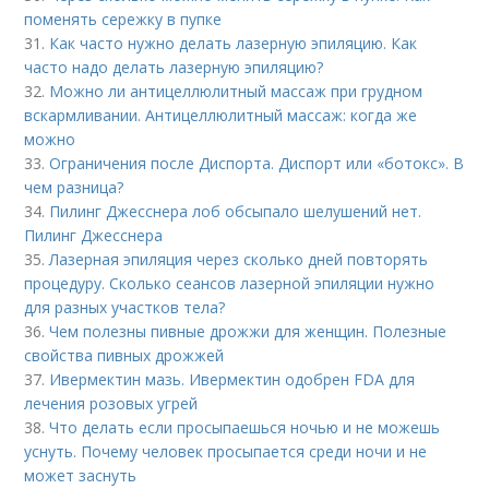
поменять сережку в пупке
31.
Как часто нужно делать лазерную эпиляцию. Как
часто надо делать лазерную эпиляцию?
32.
Можно ли антицеллюлитный массаж при грудном
вскармливании. Антицеллюлитный массаж: когда же
можно
33.
Ограничения после Диспорта. Диспорт или «ботокс». В
чем разница?
34.
Пилинг Джесснера лоб обсыпало шелушений нет.
Пилинг Джесснера
35.
Лазерная эпиляция через сколько дней повторять
процедуру. Сколько сеансов лазерной эпиляции нужно
для разных участков тела?
36.
Чем полезны пивные дрожжи для женщин. Полезные
свойства пивных дрожжей
37.
Ивермектин мазь. Ивермектин одобрен FDA для
лечения розовых угрей
38.
Что делать если просыпаешься ночью и не можешь
уснуть. Почему человек просыпается среди ночи и не
может заснуть