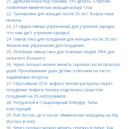
21.
Дряблая кожа под глазами, что делать. 5 причин
появления мимических морщин вокруг глаз
22.
Тренировки для женщин после 50 лет. Возрастные
нюансы
23.
27 эффективных упражнений для утренней зарядки.
Что нам даст утренняя зарядка?
24.
Гимнастика для похудения для женщин после 50 лет.
Физические упражнения для похудения
25.
Лечебная гимнастика для пожилых людей. ЛФК для
лежачего больного
26.
Через сколько можно менять сережки после прокола
ушей. Прокалывание ушек детям: отвечаем на часто
задаваемые вопросы
27.
Сбросившая 25 кг анфиса Чехова раскрыла секрет
похудения. Анфиса Чехова поделилась секретом
похудения на 25 килограммов
28.
Погружной и стационарный блендер. Типы
конструкций
29.
Лоб ботокс до и после. Мимические морщины на лбу
(ботокс в лоб)
30.
Через сколько можно менять сережку в пупке. Как