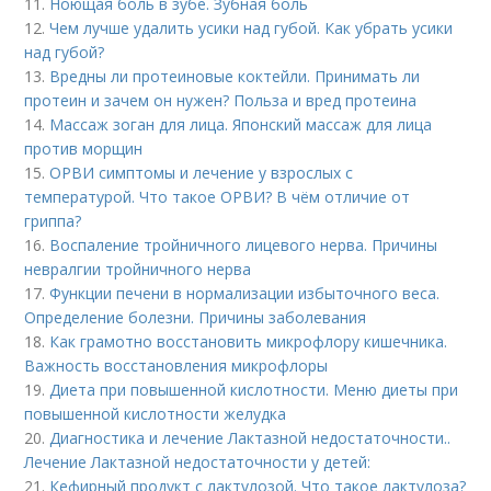
11.
Ноющая боль в зубе. Зубная боль
12.
Чем лучше удалить усики над губой. Как убрать усики
над губой?
13.
Вредны ли протеиновые коктейли. Принимать ли
протеин и зачем он нужен? Польза и вред протеина
14.
Массаж зоган для лица. Японский массаж для лица
против морщин
15.
ОРВИ симптомы и лечение у взрослых с
температурой. Что такое ОРВИ? В чём отличие от
гриппа?
16.
Воспаление тройничного лицевого нерва. Причины
невралгии тройничного нерва
17.
Функции печени в нормализации избыточного веса.
Определение болезни. Причины заболевания
18.
Как грамотно восстановить микрофлору кишечника.
Важность восстановления микрофлоры
19.
Диета при повышенной кислотности. Меню диеты при
повышенной кислотности желудка
20.
Диагностика и лечение Лактазной недостаточности..
Лечение Лактазной недостаточности у детей:
21.
Кефирный продукт с лактулозой. Что такое лактулоза?