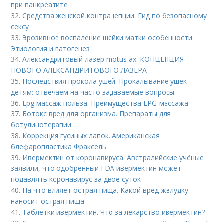
при панкреатите
32.
Средства женской контрацепции. Гид по безопасному
сексу
33.
Эрозивное воспаление шейки матки особенности.
Этиология и патогенез
34.
Александритовый лазер motus ax. КОНЦЕПЦИЯ
НОВОГО АЛЕКСАНДРИТОВОГО ЛАЗЕРА
35.
Последствия прокола ушей. Прокалывание ушек
детям: отвечаем на часто задаваемые вопросы
36.
Lpg массаж польза. Преимущества LPG-массажа
37.
Ботокс вред для организма. Препараты для
ботулинотерапии
38.
Коррекция гусиных лапок. Американская
блефаропластика Фраксель
39.
Ивермектин от коронавируса. Австралийские учёные
заявили, что одобренный FDA ивермектин может
подавлять коронавирус за двое суток
40.
На что влияет острая пища. Какой вред желудку
наносит острая пища
41.
Таблетки ивермектин. Что за лекарство ивермектин?