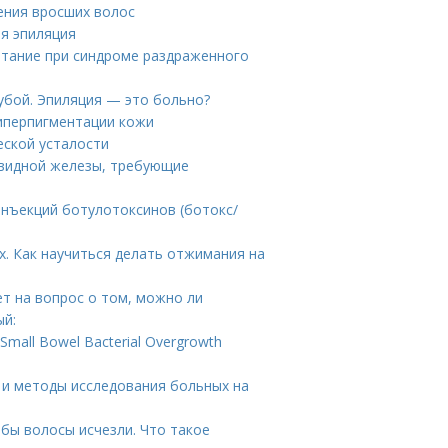
ения вросших волос
ая эпиляция
итание при синдроме раздраженного
губой. Эпиляция — это больно?
гиперпигментации кожи
еской усталости
овидной железы, требующие
инъекций ботулотоксинов (ботокс/
. Как научиться делать отжимания на
ет на вопрос о том, можно ли
ый:
mall Bowel Bacterial Overgrowth
ия и методы исследования больных на
обы волосы исчезли. Что такое