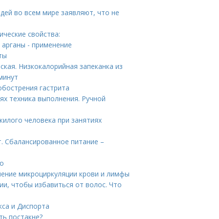
дей во всем мире заявляют, что не
ические свойства:
о арганы - применение
ты
ская. Низкокалорийная запеканка из
минут
 обострения гастрита
х техника выполнения. Ручной
жилого человека при занятиях
. Сбалансированное питание –
то
шение микроциркуляции крови и лимфы
ии, чтобы избавиться от волос. Что
кса и Диспорта
ть постакне?