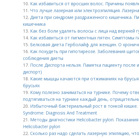
10.
Как избавиться от вросших волос. Причины появл
11.
Что лучше лазерная или электроэпиляция. Лазерн
12.
Диета при синдроме раздраженного кишечника. П
кишечника
13.
Как без боли удалять волосы с лица над верхней 
14.
Как избавиться от пигментных пятен. Симптомы 
15.
Белковая диета Герболайф для женщин. О хронич
16.
Как похудеть при гипотиреозе. Заболевания щит
соблюдения диеты
17.
После Диспорта нельзя. Памятка пациенту после 
диспорт)
18.
Какие мышцы качаются при отжиманиях на брусьях
брусьях
19.
Кому полезно заниматься на турнике. Почему отв
подтягиваться на турнике каждый день, отрицательн
20.
Избыточный бактериальный рост в тонкой кишке. S
Syndrome: Diagnosis And Treatment
21.
Методы диагностики Helicobacter pylori. Показан
Helicobacter pylori
22.
Сколько раз надо сделать лазерную эпиляцию, чт