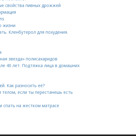
ые свойства пивных дрожжей
ормация
ns
о жизни
ть. Кленбутерол для похудения.
а
нная звезда» полисахаридов
сле 40 лет. Подтяжка лица в домашних
й. Как разносить её?
м телом, если ты перестанешь есть
ли спать на жестком матрасе