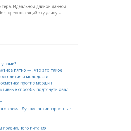
ктера. Идеальной длиной данной
 Нос, превышающий эту длину –
и ушами?
ентное пятно —, что это такое
долголетия и молодости
 Косметика против морщин
ективные способы подтянуть овал
т
ого крема. Лучшие антивозрастные
ы правильного питания