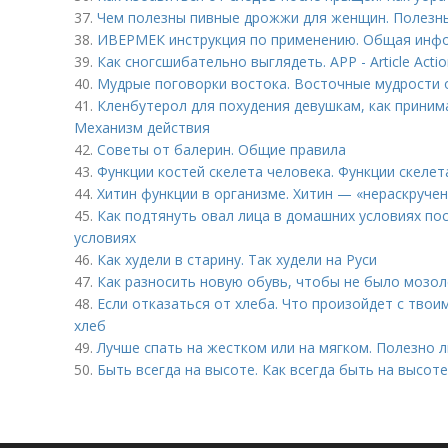
37.
Чем полезны пивные дрожжи для женщин. Полезн
38.
ИВЕРМЕК инструкция по применению. Общая инф
39.
Как сногсшибательно выглядеть. APP - Article Actio
40.
Мудрые поговорки востока. Восточные мудрости 
41.
Кленбутерол для похудения девушкам, как принима
Механизм действия
42.
Советы от балерин. Общие правила
43.
Функции костей скелета человека. Функции скелет
44.
Хитин функции в организме. Хитин — «нераскруче
45.
Как подтянуть овал лица в домашних условиях по
условиях
46.
Как худели в старину. Так худели на Руси
47.
Как разносить новую обувь, чтобы не было мозоле
48.
Если отказаться от хлеба. Что произойдет с твои
хлеб
49.
Лучше спать на жестком или на мягком. Полезно 
50.
Быть всегда на высоте. Как всегда быть на высоте