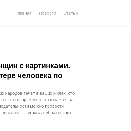
Главная
Новости
Статьи
нщин с картинками.
тере человека по
их народов течет в ваших жилах, кто
А еще это непременно сказывается на
людательности можно провести
м персоны — Lemurov.net разъяснит