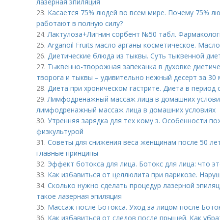
лазерная эпиляция
23.
Касается 75% людей во всем мире. Почему 75% лю
работают в полную силу?
24.
Лактулоза+Лигнин сорбент №50 табл. Фармаколог
25.
Arganoil Fruits масло арганы косметическое. Масл
26.
Диетические блюда из тыквы. Суть тыквенной дие
27.
Тыквенно-творожная запеканка в духовке диетиче
творога и тыквы – удивительно нежный десерт за 30 
28.
Диета при хроническом гастрите. Диета в период
29.
Лимфодренажный массаж лица в домашних условия
лимфодренажный массаж лица в домашних условиях
30.
Утренняя зарядка для тех кому з. Особенности по
физкультурой
31.
Советы для снижения веса женщинам после 50 лет
главные принципы
32.
Эффект ботокса для лица. Ботокс для лица: что э
33.
Как избавиться от целлюлита при варикозе. Нару
34.
Сколько нужно сделать процедур лазерной эпиляц
такое лазерная эпиляция
35.
Массаж после Ботокса. Уход за лицом после Бото
36.
Как избавиться от следов после прыщей. Как убра