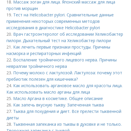
18.
Массаж зоган для лица. Японский массаж для лица
против морщин
19.
Тест на Helicobacter pylori. Сравнительные данные
применения некоторых современных методов
исследования в диагностике Helicobacter pylori
20.
Врач гастроэнтеролог об исследовании Хеликобактер
пилори. Дыхательный тест на Хеликобактер пилори
21.
Как лечить первые признаки простуды. Причины
насморка и респираторных инфекций
22.
Воспаление тройничного лицевого нерва. Причины
невралгии тройничного нерва
23.
Почему молоко с лактулозой. Лактулоза: почему этот
пребиотик полезен для кишечника?
24.
Как использовать аргановое масло для красоты лица.
Как использовать масло арганы для лица
25.
Масло Аргана в косметике. Общее описание
26.
Как запечь вкусную тыкву. Запеченная тыква
27.
Тыква для похудения и диет. Все прелести тыквенной
диеты
28.
Тыквенная запеканка из тыквы в духовке и не только.
Творожная запеканка с тыквой